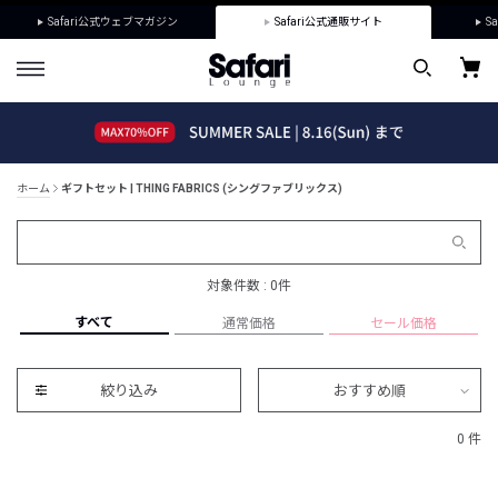
Safari公式ウェブマガジン
Safari公式通販サイト
Sa
ホーム
ギフトセット | THING FABRICS (シングファブリックス)
対象件数 : 0件
すべて
通常価格
セール価格
絞り込み
おすすめ順
0 件