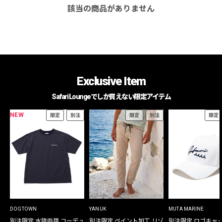
該当の商品がありません
Exclusive Item
Safari Loungeでしか買えない限定アイテム
NEW
限定
別注
限定
別注
限定
DOGTOWN
YANUK
MUTA MARINE
別注限定 水陸両用 コーデュ
別注限定 ペイント加工 リゾ
別注限定 ロゴキャ