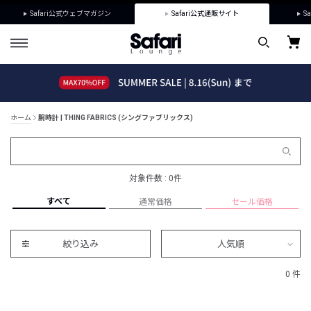
Safari公式ウェブマガジン
Safari公式通販サイト
Sa
ホーム
腕時計 | THING FABRICS (シングファブリックス)
対象件数 : 0件
すべて
通常価格
セール価格
絞り込み
人気順
0 件