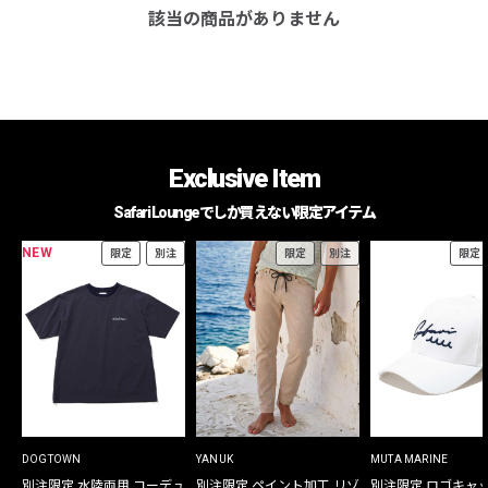
該当の商品がありません
Exclusive Item
Safari Loungeでしか買えない限定アイテム
NEW
限定
別注
限定
別注
限定
DOGTOWN
YANUK
MUTA MARINE
別注限定 水陸両用 コーデュ
別注限定 ペイント加工 リゾ
別注限定 ロゴキャ