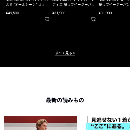
える "オールシーン" セット
ディゴ 裾リブイージーパン
裾リブイージーパン
アップ
ツ
¥49,500
¥31,900
¥31,900
すべて見る
最新の読みもの