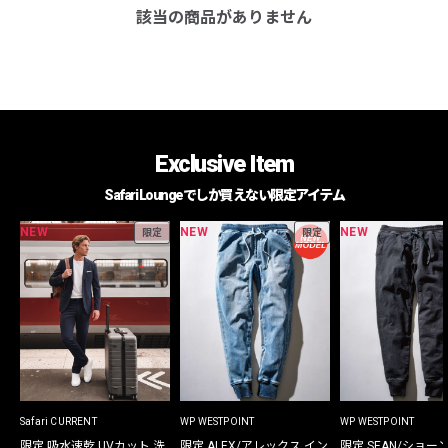
該当の商品がありません
Exclusive Item
Safari Loungeでしか買えない限定アイテム
NEW
NEW
NEW
限定
限定
Safari CURRENT
WP WESTPOINT
WP WESTPOINT
限定 吸水速乾 UVカット 洗
限定 ALEX/アレックス イン
限定 SEAN/ショー