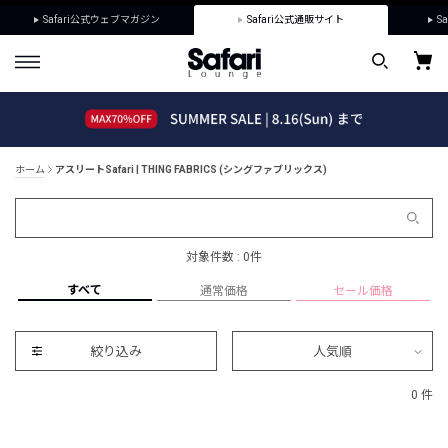
Safari公式ウェブマガジン
Safari公式通販サイト
Sa
ホーム
アスリートSafari | THING FABRICS (シングファブリックス)
対象件数 : 0件
すべて
通常価格
セール価格
絞り込み
人気順
0 件