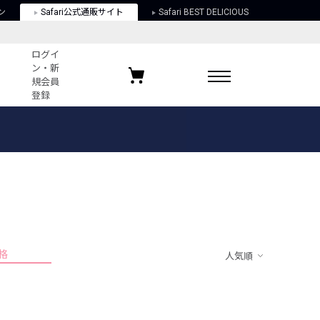
ン
Safari公式通販サイト
Safari BEST DELICIOUS
ログイ
ン・新
規会員
登録
ログイン・新規会員登録
お気に入りアイテム
ガイド
お気に入りブランド
お気に入り記事
最近チェックしたアイテム
格
人気順
ポリシー
関する法律