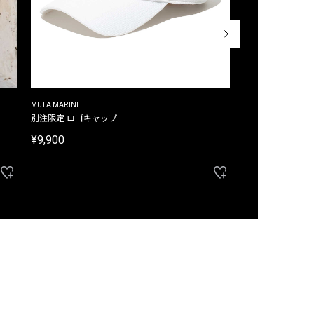
MUTA MARINE
CROSSLEY
ム
別注限定 ロゴキャップ
別注限定 ノースリ
¥9,900
¥8,580
40%OFF