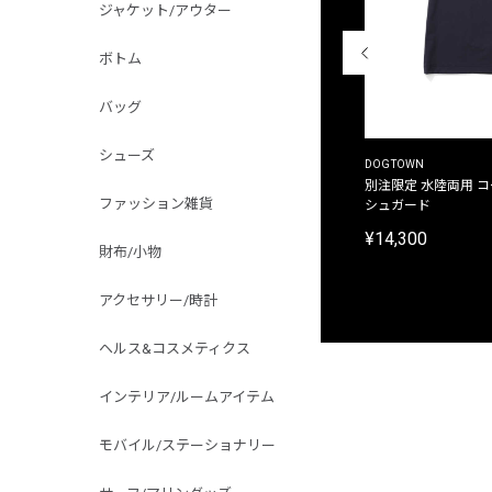
ジャケット/アウター
ボトム
バッグ
シューズ
THE DUFFER OF ST.GEORGE
DOGTOWN
別注限定 ピグメントダイ バックプリント サーフ
別注限定 水陸両用 
ファッション雑貨
プリントTシャツ
シュガード
¥9,900
¥14,300
財布/小物
アクセサリー/時計
ヘルス&コスメティクス
インテリア/ルームアイテム
モバイル/ステーショナリー