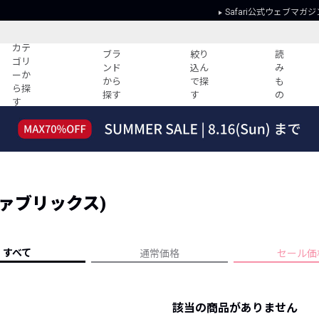
Safari公式ウェブマガジ
カテ
ブラ
絞り
読
ゴリ
ンド
込ん
み
ーか
から
で探
も
ら探
探す
す
の
す
読みもの
ガイド
ー
すべての記事
ショッピング
2026年のイチオシTシャツ！
初めての方
“WP”のイージーパンツを徹底解説&コ
Club Safari
ーデ紹介
シングファブリックス)
よくある質問
HOTなコーデ TOP20
会社概要
ディネート
新ブランドご紹介！
会員利用規約
すべて
通常価格
セール価
人気記事ランキング
プライバシー
バイヤーズ レコメンド
特定商取引に
今週の別注アイテム
該当の商品がありません
ウィークリーコーデ