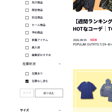
先行商品
限定商品
別注商品
【週間ランキン
セール商品
HOTなコーデ｜TO
予約商品
NEW
新着アイテム
2026.08.05
POPULAR OUTFITS 7/29~8/
再入荷
編集部おすすめ
在庫状況
在庫あり
在庫なし含む
クリア
絞り込む
サイズ