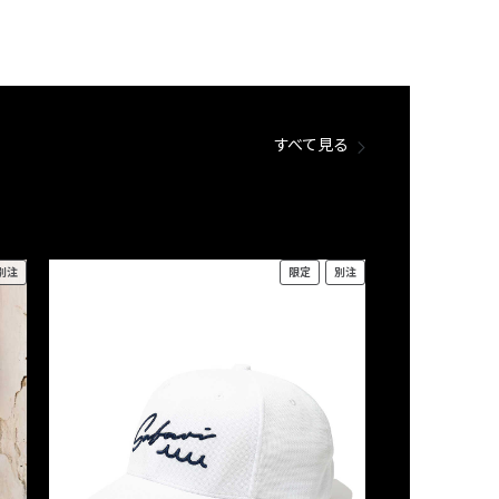
すべて見る
別注
限定
別注