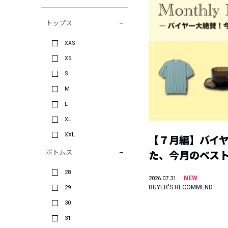
トップス
XXS
XS
S
M
L
XL
XXL
【７月編】バイ
ボトムス
た、今月のベス
28
NEW
2026.07.31
BUYER'S RECOMMEND
29
30
31