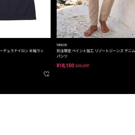
YANUK
コーデュラナイロン 半袖ラッ
別注限定 ペイント加工 リゾートジーンズ デニ
パンツ
¥18,150
50%OFF