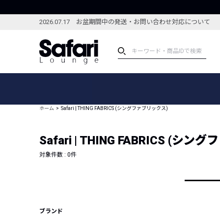
2026.07.17 お盆期間中の発送・お問い合わせ対応について
アイテム
スペシャル
カテゴリーから探す
スペシャルフィーチャ
ホーム
Safari | THING FABRICS (シングファブリックス)
ブランドから探す
特集記事
絞り込んで探す
Safari | THING FABRICS (
新着アイテム
コーディネート
編集部のおすすめアイテム
対象件数 :
0
件
編集部のおすすめコー
ランキング
雑誌・カタログ掲載アイテム
セール
ブランド