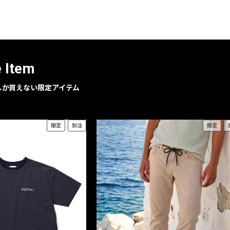
レコメンドアイテム
ピックアップアイテム
フォーカスブランド
セールおすすめアイテム
e Item
人気アイテム TOP 15
geでしか買えない限定アイテム
限定
別注
限定