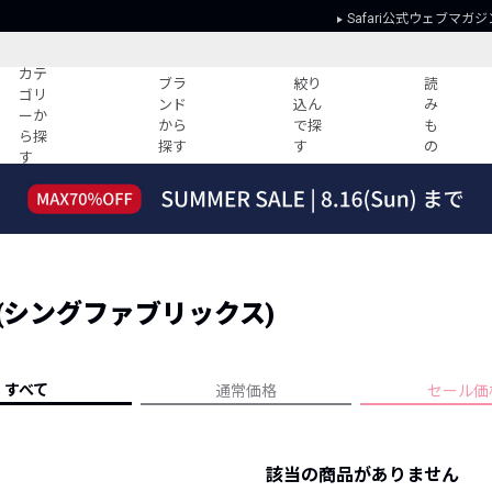
Safari公式ウェブマガジ
カテ
ブラ
絞り
読
ゴリ
ンド
込ん
み
ーか
から
で探
も
ら探
探す
す
の
す
読みもの
ガイド
ー
すべての記事
ショッピング
2026年のイチオシTシャツ！
初めての方
“WP”のイージーパンツを徹底解説&コ
Club Safari
ーデ紹介
CS (シングファブリックス)
よくある質問
HOTなコーデ TOP20
会社概要
ディネート
新ブランドご紹介！
会員利用規約
すべて
通常価格
セール価
人気記事ランキング
プライバシー
バイヤーズ レコメンド
特定商取引に
今週の別注アイテム
該当の商品がありません
ウィークリーコーデ