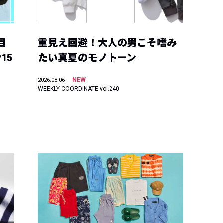
目
重見え回避！大人の男こそ嗜み
15
たい真夏のモノトーン
NEW
2026.08.06
WEEKLY COORDINATE vol.240