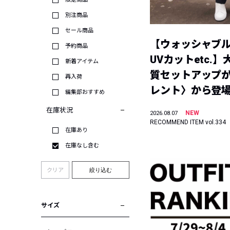
別注商品
セール商品
【ウォッシャブ
予約商品
UVカットetc.
新着アイテム
質セットアップが
再入荷
レント〉から登
編集部おすすめ
在庫状況
NEW
2026.08.07
RECOMMEND ITEM vol.334
在庫あり
在庫なし含む
クリア
絞り込む
サイズ