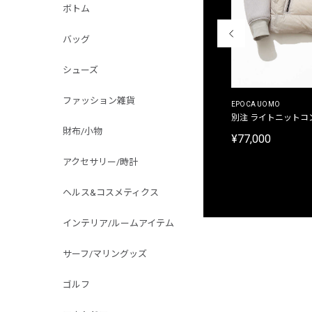
ボトム
バッグ
シューズ
ファッション雑貨
MALIBUFARM
EPOCA UOMO
別注限定 10oz 裏パイル プリントプルオーバーパ
別注 ライトニットコ
ーカ
財布/小物
¥77,000
¥15,180
アクセサリー/時計
ヘルス&コスメティクス
インテリア/ルームアイテム
サーフ/マリングッズ
ゴルフ