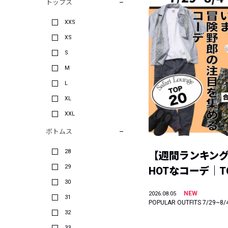
トップス
XXS
XS
S
M
L
XL
XXL
ボトムス
28
【週間ランキン
29
HOTなコーデ｜TO
30
NEW
2026.08.05
31
POPULAR OUTFITS 7/29~8/
32
33