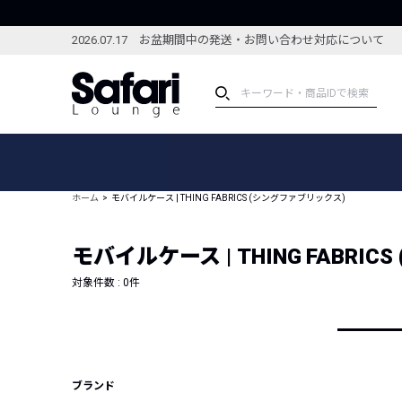
2026.07.17 お盆期間中の発送・お問い合わせ対応について
アイテム
スペシャル
カテゴリーから探す
スペシャルフィーチャ
ホーム
モバイルケース | THING FABRICS (シングファブリックス)
ブランドから探す
特集記事
絞り込んで探す
モバイルケース | THING FABRI
新着アイテム
コーディネート
編集部のおすすめアイテム
対象件数 :
0
件
編集部のおすすめコー
ランキング
雑誌・カタログ掲載アイテム
セール
ブランド