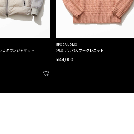
EPOCA UOMO
ンビダウンジャケット
別注 アルパカブークレニット
¥44,000