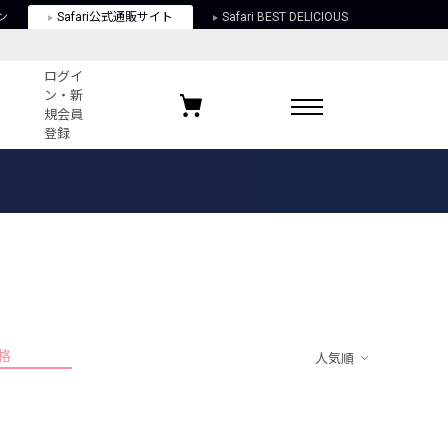
ン
Safari公式通販サイト
Safari BEST DELICIOUS
ログイ
ン・新
規会員
登録
ログイン・新規会員登録
お気に入りアイテム
ガイド
お気に入りブランド
お気に入り記事
最近チェックしたアイテム
格
人気順
ポリシー
関する法律