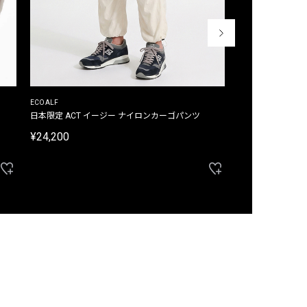
ECOALF
ECOALF
日本限定 ACT イージー ナイロンカーゴパンツ
日本限定 ACTナ
¥24,200
¥22,000