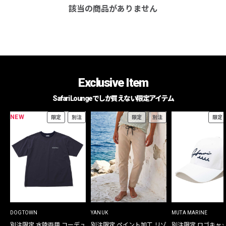
該当の商品がありません
Exclusive Item
Safari Loungeでしか買えない限定アイテム
NEW
限定
別注
限定
別注
限定
DOGTOWN
YANUK
MUTA MARINE
別注限定 水陸両用 コーデュ
別注限定 ペイント加工 リゾ
別注限定 ロゴキャ