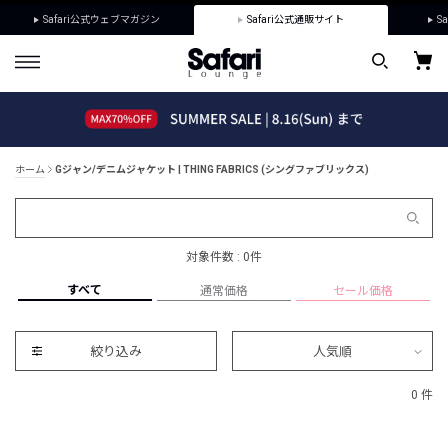
Safari公式ウェブマガジン
Safari公式通販サイト
Sa
ホーム
Gジャン/デニムジャケット | THING FABRICS (シングファブリックス)
対象件数 : 0件
すべて
通常価格
セール価格
絞り込み
人気順
0 件