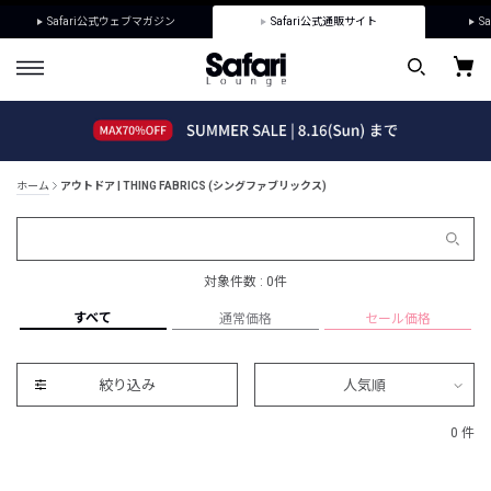
Safari公式ウェブマガジン
Safari公式通販サイト
Sa
ホーム
アウトドア | THING FABRICS (シングファブリックス)
対象件数 : 0件
すべて
通常価格
セール価格
絞り込み
人気順
0 件