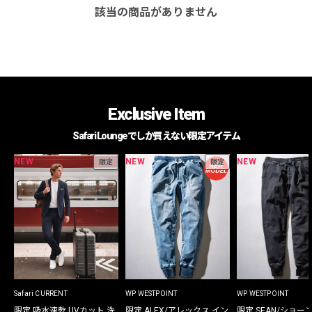
該当の商品がありません
Exclusive Item
Safari Loungeでしか買えない限定アイテム
NEW
NEW
NEW
限定
限定
Safari CURRENT
WP WESTPOINT
WP WESTPOINT
限定 吸水速乾 UVカット 洗
限定 ALEX/アレックス イン
限定 SEAN/ショー