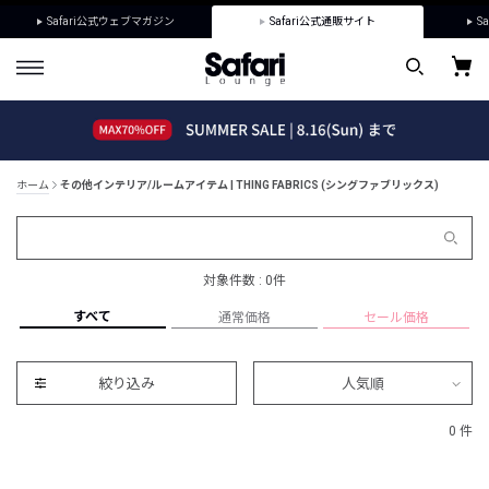
Safari公式ウェブマガジン
Safari公式通販サイト
Sa
ホーム
その他インテリア/ルームアイテム | THING FABRICS (シングファブリックス)
対象件数 : 0件
すべて
通常価格
セール価格
絞り込み
人気順
0 件