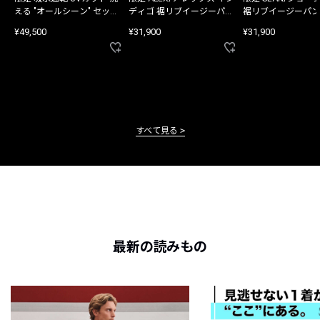
える "オールシーン" セット
ディゴ 裾リブイージーパン
裾リブイージーパン
アップ
ツ
¥49,500
¥31,900
¥31,900
すべて見る
最新の読みもの