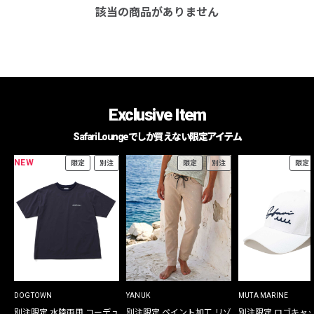
該当の商品がありません
Exclusive Item
Safari Loungeでしか買えない限定アイテム
NEW
限定
別注
限定
別注
限定
DOGTOWN
YANUK
MUTA MARINE
別注限定 水陸両用 コーデュ
別注限定 ペイント加工 リゾ
別注限定 ロゴキャ