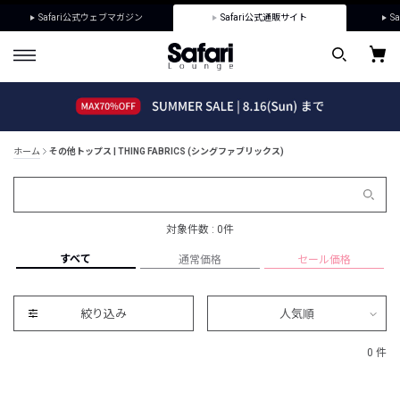
Safari公式ウェブマガジン
Safari公式通販サイト
Sa
ホーム
その他トップス | THING FABRICS (シングファブリックス)
対象件数 : 0件
すべて
通常価格
セール価格
絞り込み
人気順
0 件