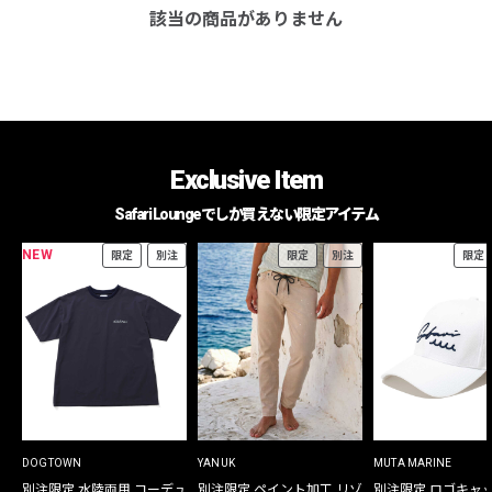
該当の商品がありません
Exclusive Item
Safari Loungeでしか買えない限定アイテム
NEW
限定
別注
限定
別注
限定
DOGTOWN
YANUK
MUTA MARINE
別注限定 水陸両用 コーデュ
別注限定 ペイント加工 リゾ
別注限定 ロゴキャ