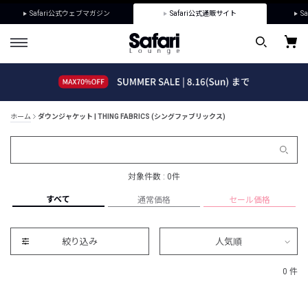
Safari公式ウェブマガジン
Safari公式通販サイト
Sa
ホーム
ダウンジャケット | THING FABRICS (シングファブリックス)
対象件数 : 0件
すべて
通常価格
セール価格
絞り込み
人気順
0 件