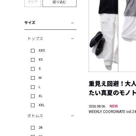
クリア
絞り込む
サイズ
トップス
XXS
XS
S
M
重見え回避！大
L
たい真夏のモノ
XL
XXL
NEW
2026.08.06
WEEKLY COORDINATE vol.2
ボトムス
28