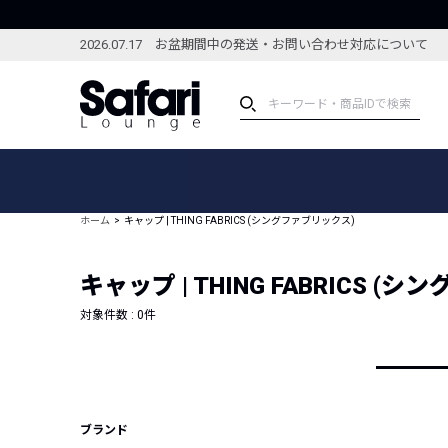
2026.07.17 お盆期間中の発送・お問い合わせ対応について
アイテム
スペシャル
カテゴリーから探す
スペシャルフィーチャ
ホーム
キャップ | THING FABRICS (シングファブリックス)
ブランドから探す
特集記事
絞り込んで探す
キャップ | THING FABRICS (
新着アイテム
コーディネート
編集部のおすすめアイテム
対象件数 :
0
件
編集部のおすすめコー
ランキング
雑誌・カタログ掲載アイテム
セール
ブランド