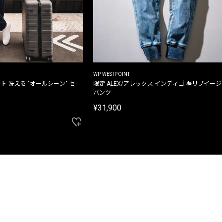
WP WESTPOINT
ト 洗える "オールシーン" セ
限定 ALEX/アレックス インディゴ 裾リブイー
パンツ
¥31,900