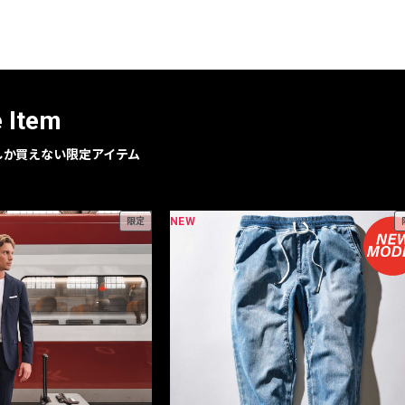
レコメンドアイテム
ピックアップアイテム
フォーカスブランド
セールおすすめアイテム
e Item
人気アイテム TOP 15
geでしか買えない限定アイテム
NEW
限定