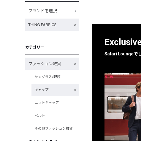
ブランドを選択
THING FABRICS
Exclusiv
カテゴリー
Safari Loun
ファッション雑貨
NEW
NEW
サングラス/眼鏡
限定
別注
キャップ
ニットキャップ
ベルト
その他ファッション雑貨