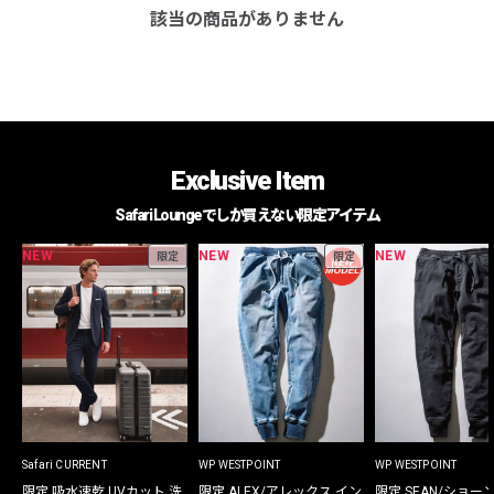
該当の商品がありません
Exclusive Item
Safari Loungeでしか買えない限定アイテム
NEW
NEW
NEW
限定
限定
Safari CURRENT
WP WESTPOINT
WP WESTPOINT
限定 吸水速乾 UVカット 洗
限定 ALEX/アレックス イン
限定 SEAN/ショー