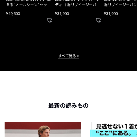
える "オールシーン" セット
ディゴ 裾リブイージーパン
裾リブイージーパン
アップ
ツ
¥49,500
¥31,900
¥31,900
すべて見る
最新の読みもの