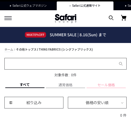
Safari公式ウェブマガジン
Safari公式通販サイト
Sa
ホーム
その他トップス | THING FABRICS (シングファブリックス)
対象件数 : 0件
すべて
通常価格
セール価格
絞り込み
価格の安い順
0 件