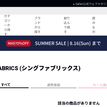
Safari公式ウェブマガジ
カテ
ブラ
絞り
読
ゴリ
ンド
込ん
み
ーか
から
で探
も
ら探
探す
す
の
す
読みもの
ガイド
ー
すべての記事
ショッピング
2026年のイチオシTシャツ！
初めての方
“WP”のイージーパンツを徹底解説&コ
Club Safari
ーデ紹介
FABRICS (シングファブリックス)
よくある質問
HOTなコーデ TOP20
会社概要
ディネート
新ブランドご紹介！
会員利用規約
すべて
通常価格
セール価
人気記事ランキング
プライバシー
バイヤーズ レコメンド
特定商取引に
今週の別注アイテム
該当の商品がありません
ウィークリーコーデ