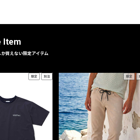
レコメンドアイテム
ピックアップアイテム
フォーカスブランド
セールおすすめアイテム
e Item
人気アイテム TOP 15
geでしか買えない限定アイテム
限定
別注
限定