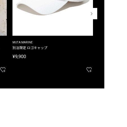
MUTA MARINE
CROSSLEY
ム
別注限定 ロゴキャップ
別注限定 ノースリ
¥9,900
¥8,580
40%OFF