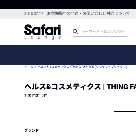
2026.07.17 お盆期間中の発送・お問い合わせ対応について
アイテム
スペシャル
カテゴリーから探す
スペシャルフィーチャ
ホーム
ヘルス&コスメティクス | THING FABRICS (シングファブリックス)
ブランドから探す
特集記事
絞り込んで探す
ヘルス&コスメティクス | THING 
新着アイテム
コーディネート
編集部のおすすめアイテム
対象件数 :
0
件
編集部のおすすめコー
ランキング
雑誌・カタログ掲載アイテム
セール
ブランド