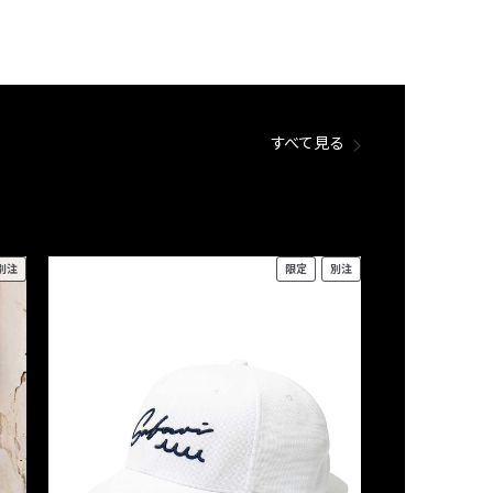
すべて見る
別注
限定
別注