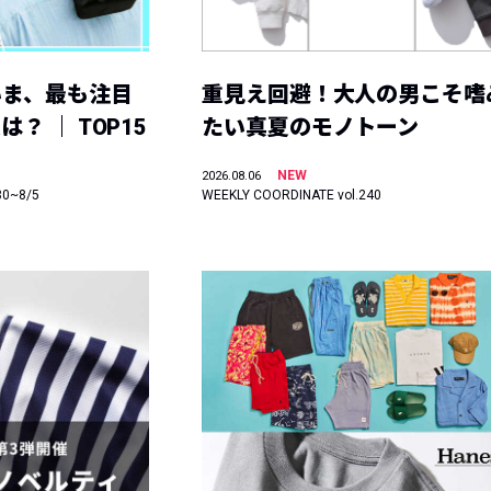
いま、最も注目
重見え回避！大人の男こそ嗜
？ ｜ TOP15
たい真夏のモノトーン
NEW
2026.08.06
30~8/5
WEEKLY COORDINATE vol.240