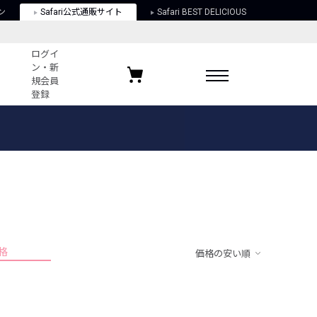
ン
Safari公式通販サイト
Safari BEST DELICIOUS
ログイ
ン・新
規会員
登録
ログイン・新規会員登録
お気に入りアイテム
ガイド
お気に入りブランド
お気に入り記事
最近チェックしたアイテム
格
価格の安い順
ポリシー
関する法律