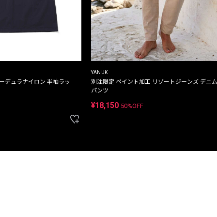
YANUK
コーデュラナイロン 半袖ラッ
別注限定 ペイント加工 リゾートジーンズ デニ
パンツ
¥18,150
50%OFF