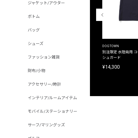
ジャケット/アウター
ボトム
バッグ
シューズ
THE DUFFER OF ST.GEORGE
DOGTOWN
別注限定 ピグメントダイ バックプリント サーフ
別注限定 水陸両用 
ファッション雑貨
プリントTシャツ
シュガード
¥9,900
¥14,300
財布/小物
アクセサリー/時計
インテリア/ルームアイテム
モバイル/ステーショナリー
サーフ/マリングッズ