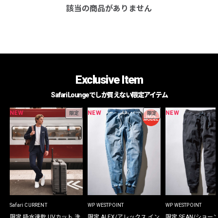
該当の商品がありません
Exclusive Item
Safari Loungeでしか買えない限定アイテム
NEW
NEW
NEW
限定
限定
Safari CURRENT
WP WESTPOINT
WP WESTPOINT
限定 吸水速乾 UVカット 洗
限定 ALEX/アレックス イン
限定 SEAN/ショー