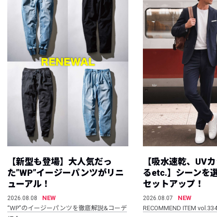
【新型も登場】大人気だっ
【吸水速乾、UV
た”WP”イージーパンツがリニ
るetc.】シーン
ューアル！
セットアップ！
NEW
NEW
2026.08.08
2026.08.07
“WP”のイージーパンツを徹底解説&コーデ
RECOMMEND ITEM vol.33