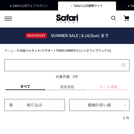
Safari公式ウェブマガジン
Safari公式通販サイト
Sa
ホーム
その他ジャケット/アウター | THING FABRICS (シングファブリックス)
対象件数 : 0件
すべて
通常価格
セール価格
絞り込み
価格の安い順
0 件