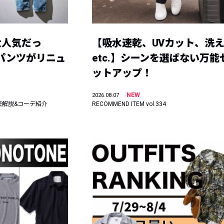
大人気だっ
【吸水速乾、UVカット、洗
ーパンツがリニュ
etc.】シーンを選ばない万能
ットアップ！
NEW
2026.08.07
底解説&コーデ紹介
RECOMMEND ITEM vol.334