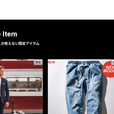
レコメンドアイテム
ピックアップアイテム
フォーカスブランド
セールおすすめアイテム
e Item
人気アイテム TOP 15
geでしか買えない限定アイテム
NEW
限定