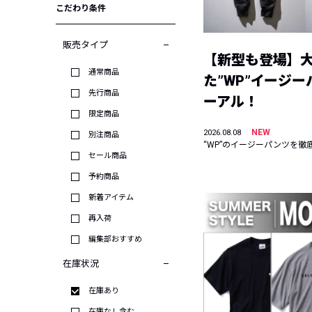
こだわり条件
販売タイプ
【新型も登場】
通常商品
た”WP”イージ
先行商品
ーアル！
限定商品
NEW
2026.08.08
別注商品
“WP”のイージーパンツを徹
セール商品
予約商品
新着アイテム
再入荷
編集部おすすめ
在庫状況
在庫あり
在庫なし含む