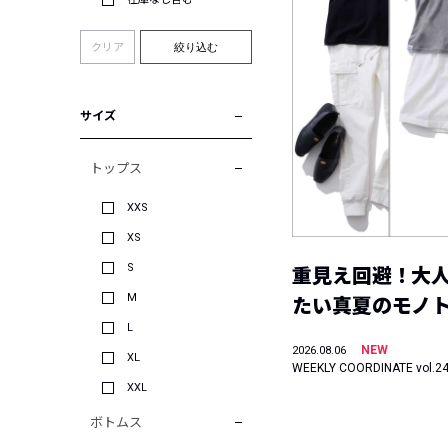
クリア
絞り込む
サイズ
トップス
XXS
XS
S
重見え回避！大
M
たい真夏のモノ
L
NEW
2026.08.06
XL
WEEKLY COORDINATE vol.2
XXL
ボトムス