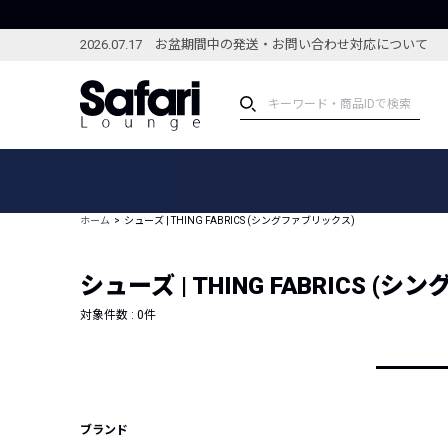
2026.07.17 お盆期間中の発送・お問い合わせ対応について
アイテム
スペシャル
カテゴリーから探す
スペシャルフィーチャ
ホーム
シューズ | THING FABRICS (シングファブリックス)
ブランドから探す
特集記事
絞り込んで探す
シューズ | THING FABRICS (
新着アイテム
コーディネート
編集部のおすすめアイテム
対象件数 :
0
件
編集部のおすすめコー
ランキング
雑誌・カタログ掲載アイテム
セール
ブランド