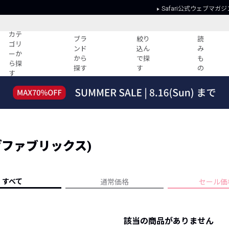
Safari公式ウェブマガジ
カテ
ブラ
絞り
読
ゴリ
ンド
込ん
み
ーか
から
で探
も
ら探
探す
す
の
す
読みもの
ガイド
ー
すべての記事
ショッピング
2026年のイチオシTシャツ！
初めての方
“WP”のイージーパンツを徹底解説&コ
Club Safari
ーデ紹介
シングファブリックス)
よくある質問
HOTなコーデ TOP20
会社概要
ディネート
新ブランドご紹介！
会員利用規約
すべて
通常価格
セール価
人気記事ランキング
プライバシー
バイヤーズ レコメンド
特定商取引に
今週の別注アイテム
該当の商品がありません
ウィークリーコーデ