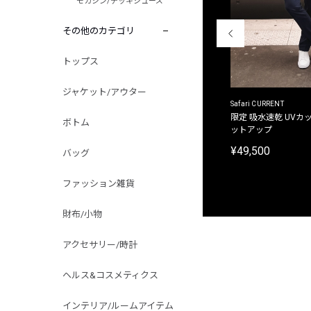
モカシン/デッキシューズ
その他のカテゴリ
トップス
ジャケット/アウター
ACANTHUS
Safari CURRENT
別注限定 フード付き チェックシャツジャケット
限定 吸水速乾 UVカッ
ボトム
ットアップ
¥31,900
¥49,500
バッグ
ファッション雑貨
財布/小物
アクセサリー/時計
ヘルス&コスメティクス
インテリア/ルームアイテム