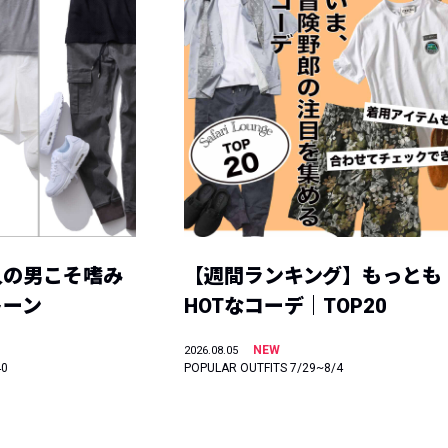
人の男こそ嗜み
【週間ランキング】もっとも
トーン
HOTなコーデ｜TOP20
NEW
2026.08.05
40
POPULAR OUTFITS 7/29~8/4