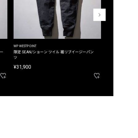
WP WESTPOINT
WP WESTPOINT
ジー
限定 SEAN/ショーン ツイル 裾リブイージーパン
限定 DAVID/デイヴィッド インデ
ツ
イージーパンツ
¥31,900
¥33,000