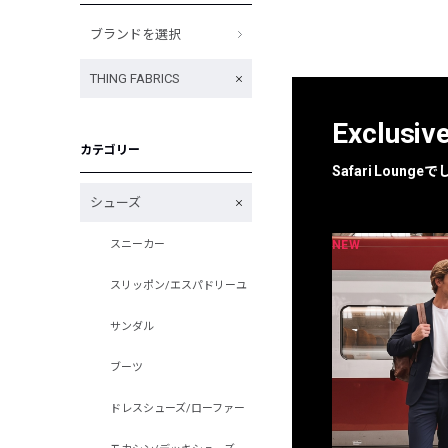
ブランドを選択
THING FABRICS
Exclusiv
カテゴリー
Safari Loun
シューズ
NEW
NEW
スニーカー
限定
別注
スリッポン/エスパドリーユ
サンダル
ブーツ
ドレスシューズ/ローファー