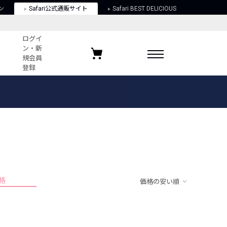
ン
Safari公式通販サイト
Safari BEST DELICIOUS
ログイ
ン・新
規会員
登録
ログイン・新規会員登録
お気に入りアイテム
ガイド
お気に入りブランド
お気に入り記事
最近チェックしたアイテム
格
価格の安い順
ポリシー
関する法律