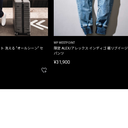
WP WESTPOINT
ト 洗える "オールシーン" セ
限定 ALEX/アレックス インディゴ 裾リブイー
パンツ
¥31,900