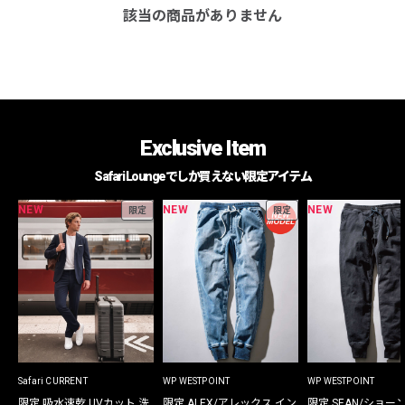
該当の商品がありません
Exclusive Item
Safari Loungeでしか買えない限定アイテム
NEW
NEW
NEW
限定
限定
Safari CURRENT
WP WESTPOINT
WP WESTPOINT
限定 吸水速乾 UVカット 洗
限定 ALEX/アレックス イン
限定 SEAN/ショー