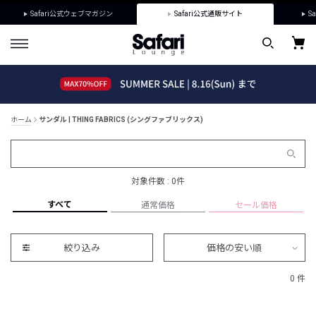
Safari公式ウェブマガジン
Safari公式通販サイト
Sa
ホーム
サンダル | THING FABRICS (シングファブリックス)
対象件数 : 0件
すべて
通常価格
セール価格
絞り込み
価格の安い順
0 件