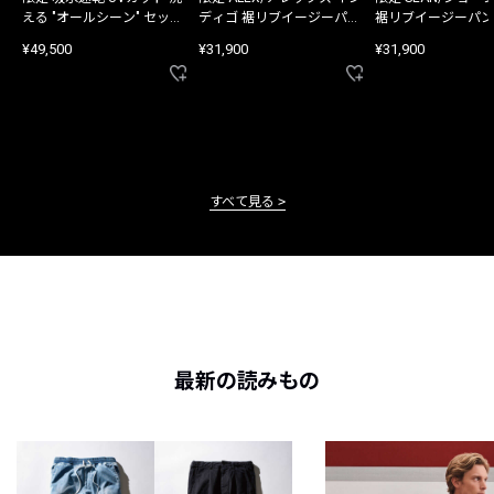
える "オールシーン" セット
ディゴ 裾リブイージーパン
裾リブイージーパン
アップ
ツ
¥49,500
¥31,900
¥31,900
すべて見る
最新の読みもの