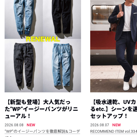
【新型も登場】大人気だっ
【吸水速乾、UV
た”WP”イージーパンツがリニ
るetc.】シーン
ューアル！
セットアップ！
NEW
NEW
2026.08.08
2026.08.07
“WP”のイージーパンツを徹底解説&コーデ
RECOMMEND ITEM vol.33