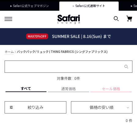
Safari公式ウェブマガジン
Safari公式通販サイト
Sa
ホーム
バックパック/リュック | THING FABRICS (シングファブリックス)
対象件数 : 0件
すべて
通常価格
セール価格
絞り込み
価格の安い順
0 件