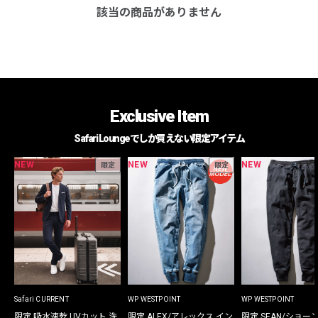
該当の商品がありません
Exclusive Item
Safari Loungeでしか買えない限定アイテム
NEW
NEW
NEW
限定
限定
Safari CURRENT
WP WESTPOINT
WP WESTPOINT
限定 吸水速乾 UVカット 洗
限定 ALEX/アレックス イン
限定 SEAN/ショー