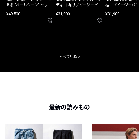
える "オールシーン" セット
ディゴ 裾リブイージーパン
裾リブイージーパン
アップ
ツ
¥49,500
¥31,900
¥31,900
すべて見る
最新の読みもの