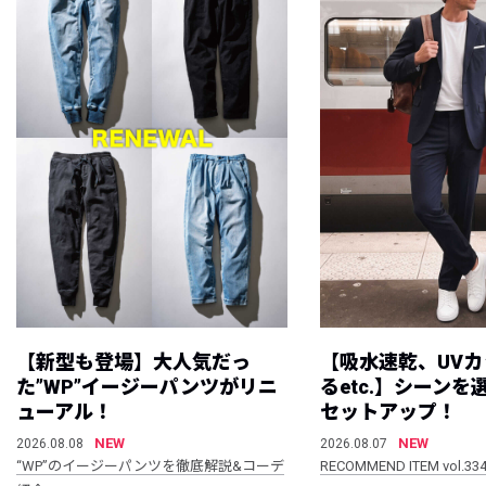
【新型も登場】大人気だっ
【吸水速乾、UV
た”WP”イージーパンツがリニ
るetc.】シーン
ューアル！
セットアップ！
NEW
NEW
2026.08.08
2026.08.07
“WP”のイージーパンツを徹底解説&コーデ
RECOMMEND ITEM vol.33