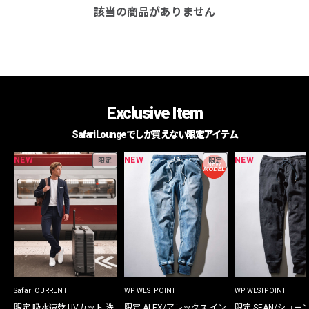
該当の商品がありません
Exclusive Item
Safari Loungeでしか買えない限定アイテム
NEW
NEW
NEW
限定
限定
Safari CURRENT
WP WESTPOINT
WP WESTPOINT
限定 吸水速乾 UVカット 洗
限定 ALEX/アレックス イン
限定 SEAN/ショー