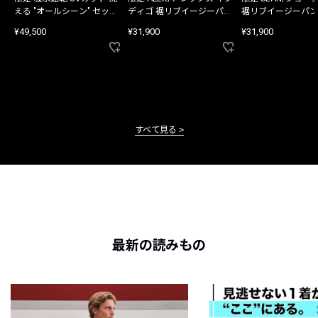
える "オールシーン" セット
ディゴ 裾リブイージーパン
裾リブイージーパン
アップ
ツ
¥49,500
¥31,900
¥31,900
すべて見る
最新の読みもの