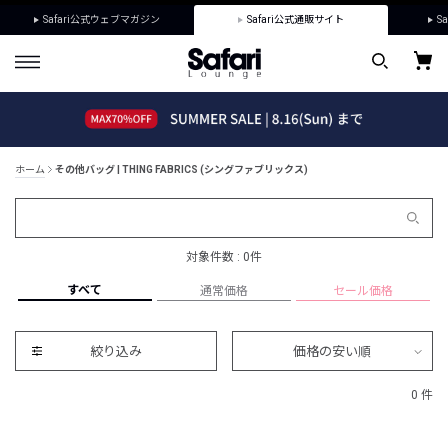
Safari公式ウェブマガジン
Safari公式通販サイト
Sa
ホーム
その他バッグ | THING FABRICS (シングファブリックス)
対象件数 : 0件
すべて
通常価格
セール価格
絞り込み
価格の安い順
0 件