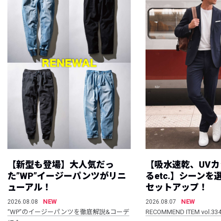
【新型も登場】大人気だっ
【吸水速乾、UV
た”WP”イージーパンツがリニ
るetc.】シーン
ューアル！
セットアップ！
NEW
NEW
2026.08.08
2026.08.07
“WP”のイージーパンツを徹底解説&コーデ
RECOMMEND ITEM vol.33