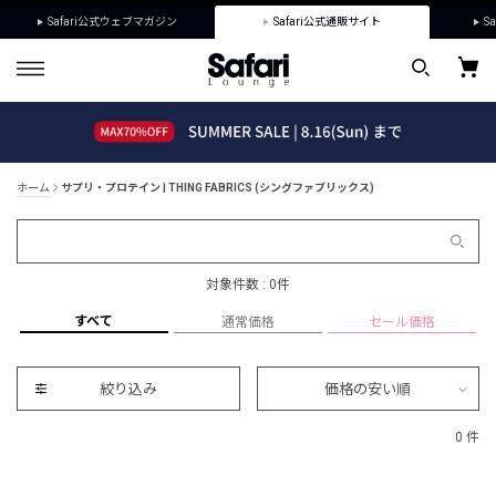
Safari公式ウェブマガジン
Safari公式通販サイト
Sa
ホーム
サプリ・プロテイン | THING FABRICS (シングファブリックス)
対象件数 : 0件
すべて
通常価格
セール価格
絞り込み
価格の安い順
0 件