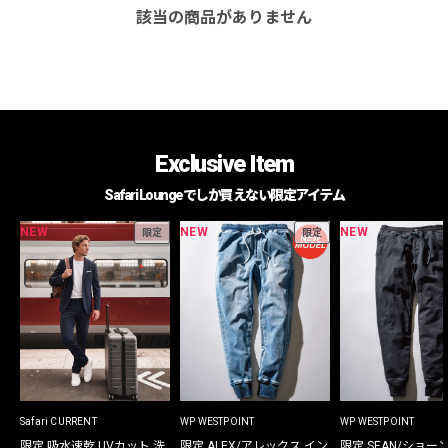
該当の商品がありません
Exclusive Item
Safari Loungeでしか買えない限定アイテム
NEW
NEW
NEW
限定
限定
Safari CURRENT
WP WESTPOINT
WP WESTPOINT
限定 吸水速乾 UVカット 洗
限定 ALEX/アレックス イン
限定 SEAN/ショー