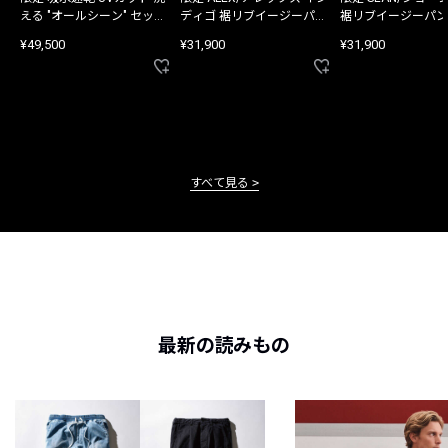
える "オールシーン" セット
ディゴ 裾リブイージーパン
裾リブイージーパン
アップ
ツ
¥49,500
¥31,900
¥31,900
すべて見る
最新の読みもの