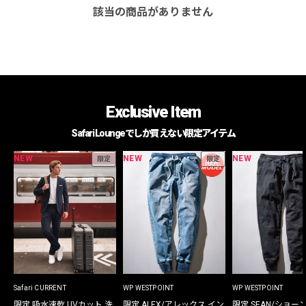
該当の商品がありません
Exclusive Item
Safari Loungeでしか買えない限定アイテム
NEW
NEW
NEW
限定
限定
Safari CURRENT
WP WESTPOINT
WP WESTPOINT
限定 吸水速乾 UVカット 洗
限定 ALEX/アレックス イン
限定 SEAN/ショー