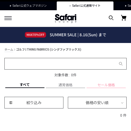
Safari公式ウェブマガジン
Safari公式通販サイト
Sa
ホーム
ゴルフ | THING FABRICS (シングファブリックス)
対象件数 : 0件
すべて
通常価格
セール価格
絞り込み
価格の安い順
0 件