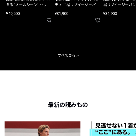
える "オールシーン" セット
ディゴ 裾リブイージーパン
裾リブイージーパン
アップ
ツ
¥49,500
¥31,900
¥31,900
すべて見る
最新の読みもの