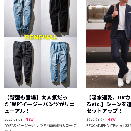
【新型も登場】大人気だっ
【吸水速乾、UV
た”WP”イージーパンツがリニ
るetc.】シーン
ューアル！
セットアップ！
NEW
NEW
2026.08.08
2026.08.07
“WP”のイージーパンツを徹底解説&コーデ
RECOMMEND ITEM vol.33