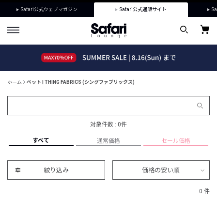
Safari公式ウェブマガジン
Safari公式通販サイト
Sa
ホーム
ペット | THING FABRICS (シングファブリックス)
対象件数 : 0件
すべて
通常価格
セール価格
絞り込み
価格の安い順
0 件