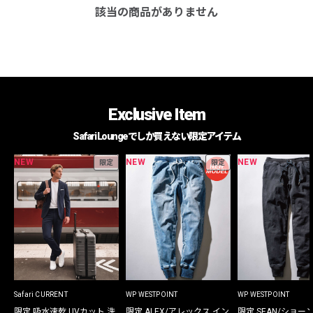
該当の商品がありません
Exclusive Item
Safari Loungeでしか買えない限定アイテム
NEW
NEW
NEW
限定
限定
Safari CURRENT
WP WESTPOINT
WP WESTPOINT
限定 吸水速乾 UVカット 洗
限定 ALEX/アレックス イン
限定 SEAN/ショー