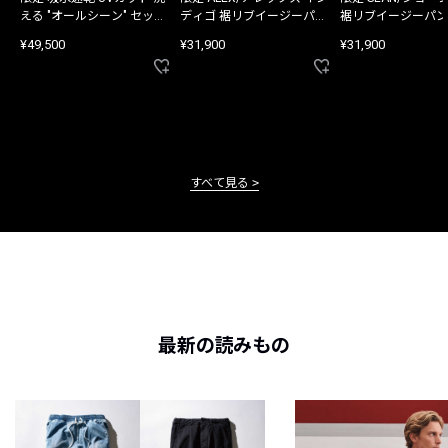
える "オールシーン" セット
ディゴ 裾リブイージーパン
裾リブイージーパン
アップ
ツ
¥49,500
¥31,900
¥31,900
すべて見る
最新の読みもの