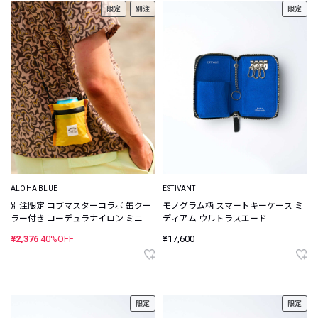
限定
別注
限定
ALOHA BLUE
ESTIVANT
別注限定 コブマスターコラボ 缶クー
モノグラム柄 スマートキーケース ミ
ラー付き コーデュラナイロン ミニウ
ディアム ウルトラスエード
ォレット
Ultrasuede
¥2,376
40%OFF
¥17,600
限定
限定