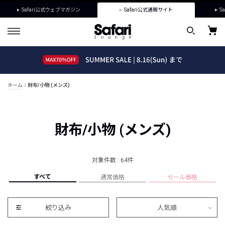
Safari公式ウェブマガジン
Safari公式通販サイト
Sa
ホーム
財布/小物 (メンズ)
財布/小物 (メンズ)
対象件数 : 64件
すべて
通常価格
セール価格
絞り込み
人気順