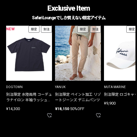
Exclusive Item
Safari Loungeでしか買えない限定アイテム
NEW
限定
別注
限定
別注
限定
DOGTOWN
YANUK
MUTA MARINE
別注限定 水陸両用 コーデュ
別注限定 ペイント加工 リゾ
別注限定 ロゴキャ
ラナイロン 半袖ラッシュガ
ートジーンズ デニムパンツ
¥9,900
ード
¥14,300
¥18,150
50%OFF