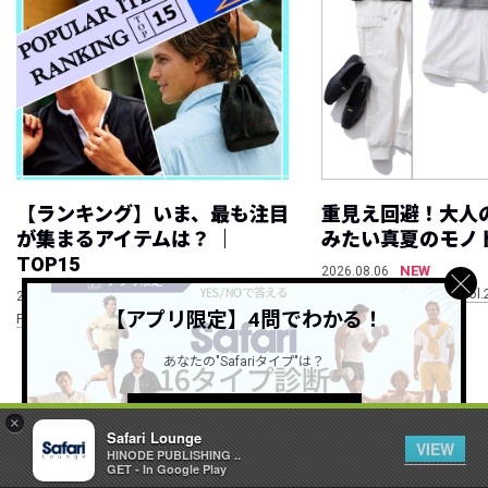
【ランキング】いま、最も注目
重見え回避！大人
が集まるアイテムは？ ｜
みたい真夏のモノ
TOP15
NEW
2026.08.06
WEEKLY COORDINATE vol.
NEW
2026.08.06
【アプリ限定】4問でわかる！
POPULAR ITEM RANKING 7/30~8/5
あなたの"Safariタイプ"は？
すべて見る
詳しくはこちら ＞
×
Safari Lounge
VIEW
HINODE PUBLISHING ..
GET - In Google Play