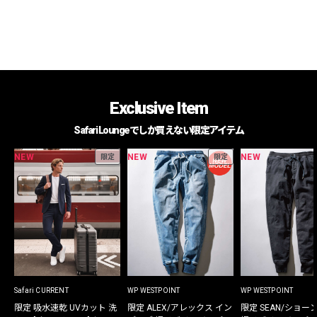
Exclusive Item
Safari Loungeでしか買えない限定アイテム
NEW
NEW
NEW
限定
限定
Safari CURRENT
WP WESTPOINT
WP WESTPOINT
限定 吸水速乾 UVカット 洗
限定 ALEX/アレックス イン
限定 SEAN/ショー