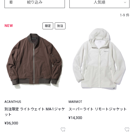
絞り込み
人気順
1-9 件
NEW
限定
別注
ACANTHUS
MARMOT
別注限定 ライトウェイト MA-1ジャケ
スーパーライト リモートジャケット
ット
¥14,300
¥36,300