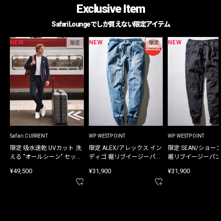
Exclusive Item
Safari Loungeでしか買えない限定アイテム
NEW
NEW
NEW
限定
限定
Safari CURRENT
WP WESTPOINT
WP WESTPOINT
限定 吸水速乾 UVカット 洗
限定 ALEX/アレックス イン
限定 SEAN/ショー
える "オールシーン" セット
ディゴ 裾リブイージーパン
裾リブイージーパン
アップ
ツ
¥49,500
¥31,900
¥31,900