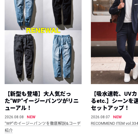
【新型も登場】大人気だっ
【吸水速乾、UV
た”WP”イージーパンツがリニ
るetc.】シーン
ューアル！
セットアップ！
NEW
NEW
2026.08.08
2026.08.07
“WP”のイージーパンツを徹底解説&コーデ
RECOMMEND ITEM vol.33
紹介