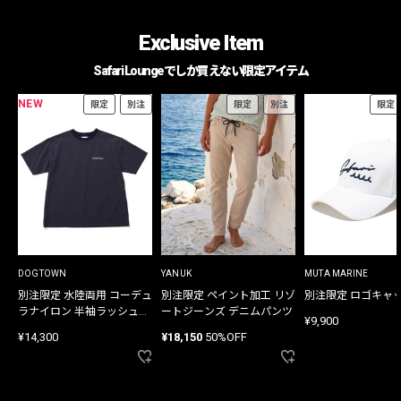
Exclusive Item
Safari Loungeでしか買えない限定アイテム
NEW
限定
別注
限定
別注
限定
DOGTOWN
YANUK
MUTA MARINE
別注限定 水陸両用 コーデュ
別注限定 ペイント加工 リゾ
別注限定 ロゴキャ
ラナイロン 半袖ラッシュガ
ートジーンズ デニムパンツ
¥9,900
ード
¥14,300
¥18,150
50%OFF