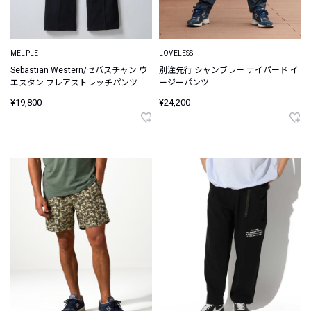
MELPLE
LOVELESS
Sebastian Western/セバスチャン ウ
別注先行 シャンブレー テイパード イ
エスタン フレアストレッチパンツ
ージーパンツ
¥19,800
¥24,200