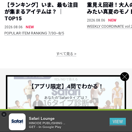
【ランキング】いま、最も注目
重見え回避！大人
が集まるアイテムは？ ｜
みたい真夏のモノ
TOP15
NEW
2026.08.06
WEEKLY COORDINATE vol.
NEW
2026.08.06
POPULAR ITEM RANKING 7/30~8/5
すべて見る
【アプリ限定】4問でわかる！
公式SNSアカウント
あなたの"Safariタイプ"は？
詳しくはこちら ＞
×
Safari Lounge
VIEW
HINODE PUBLISHING ..
GET - In Google Play