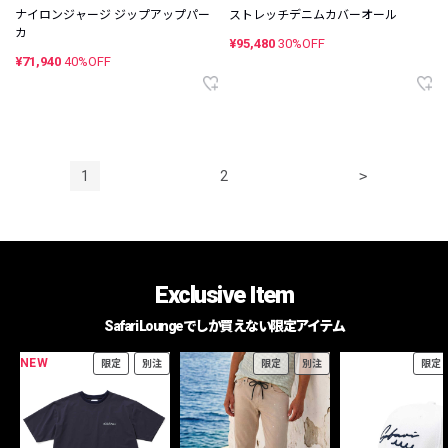
ナイロンジャージ ジップアップパー
ストレッチデニムカバーオール
カ
¥95,480
30%OFF
¥71,940
40%OFF
1
2
>
Exclusive Item
Safari Loungeでしか買えない限定アイテム
NEW
限定
別注
限定
別注
限定