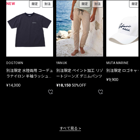
NEW
限定
別注
限定
別注
限定
DOGTOWN
YANUK
MUTA MARINE
別注限定 水陸両用 コーデュ
別注限定 ペイント加工 リゾ
別注限定 ロゴキャ
ラナイロン 半袖ラッシュガ
ートジーンズ デニムパンツ
¥9,900
ード
¥14,300
¥18,150
50%OFF
すべて見る