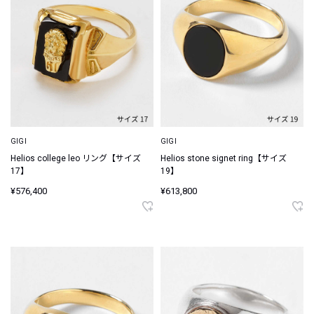
GIGI
GIGI
Helios college leo リング【サイズ
Helios stone signet ring【サイズ
17】
19】
¥576,400
¥613,800