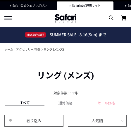
Safari公式ウェブマガジン
Safari公式通販サイト
Sa
ホーム
アクセサリー/時計
リング (メンズ)
リング (メンズ)
対象件数 : 11件
すべて
通常価格
セール価格
絞り込み
人気順