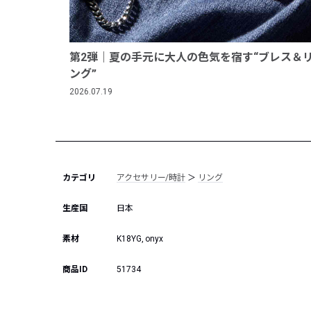
第2弾｜夏の手元に大人の色気を宿す“ブレス＆
ング”
2026.07.19
カテゴリ
アクセサリー/時計
＞
リング
生産国
日本
素材
K18YG, onyx
商品ID
51734