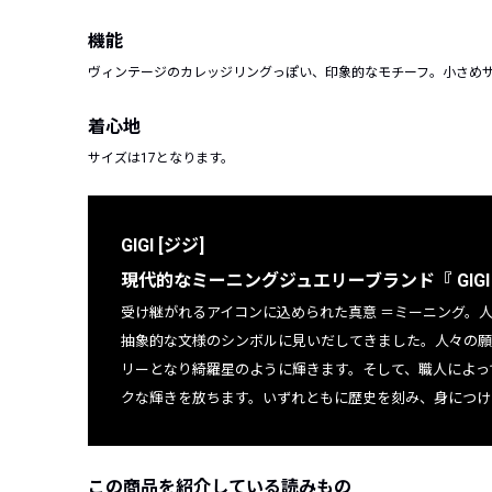
機能
ヴィンテージのカレッジリングっぽい、印象的なモチーフ。小さめ
着心地
サイズは17となります。
GIGI [ジジ]
現代的なミーニングジュエリーブランド『 GIGI
受け継がれるアイコンに込められた真意 ＝ミーニング。
抽象的な文様のシンボルに見いだしてきました。人々の願
リーとなり綺羅星のように輝きます。そして、
職人によっ
クな輝きを放ちます。いずれともに歴史を刻み、
身につけ
この商品を紹介している読みもの