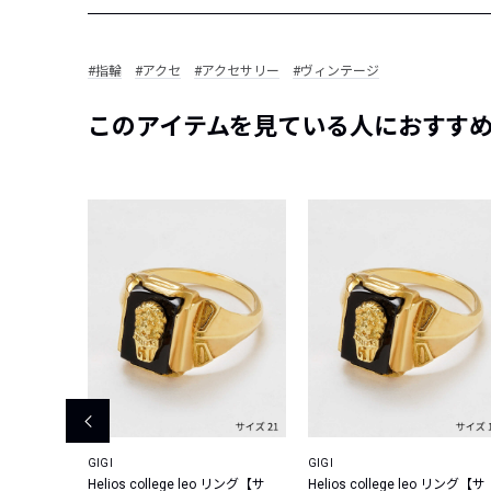
#指輪
#アクセ
#アクセサリー
#ヴィンテージ
このアイテムを見ている人におすす
E
GIGI
GIGI
YG アン
Helios college leo リング【サ
Helios college leo リング【サ