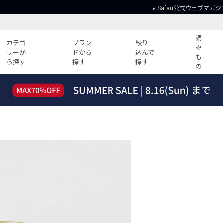
Safari公式ウェブマガジ
読
カテゴ
ブラン
絞り
み
リーか
ドから
込んで
も
ら探す
探す
探す
の
読みもの
ガイド
ー
すべての記事
ショッピング
2026年のイチオシTシャツ！
初めての方
“WP”のイージーパンツを徹底解説&コ
Club Safari
ーデ紹介
よくある質問
HOTなコーデ TOP20
会社概要
ディネート
新ブランドご紹介！
会員利用規約
人気記事ランキング
プライバシー
バイヤーズ レコメンド
特定商取引に
今週の別注アイテム
ウィークリーコーデ