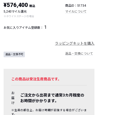
¥576,400
商品ID：51734
税込
5,240マイル還元
マイルについて
※ホワイトステージの場合
1
お気に入りアイテム登録数：
ラッピングキットを購入
返品・交換について
返品・交換不可
この商品は受注生産商品です。
お
ご注文から出荷まで通常3カ月程度の
届
お時間がかかります。
け
※生産の都合上、お届け時期が前後する場合がございま
す。