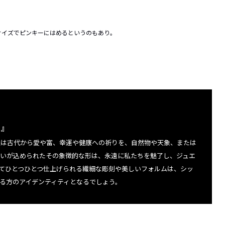
サイズでピンキーにはめるというのもあり。
 』
人は古代から愛や富、幸運や健康への祈りを、自然物や天象、
または
いが込められたその象徴的な形は、
永遠に私たちを魅了し、
ジュエ
てひとつひとつ仕上げられる繊細な彫刻や美しいフォル
ムは、シッ
る方のアイデンティティとなるでしょう。