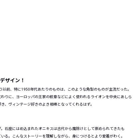
デザイン！
り以前、特に1950年代あたりのものは、このような角型のものが主流だった。
代わりに、ヨーロッパの王家の紋章などによく使われるライオンを中央にあしら
好き、ヴィンテージ好きのよき相棒となってくれるはず。
グ。
石座にはめ込まれたオニキスは古代から魔除けとして崇められてきたも
ている。こんなストーリーを理解しながら、身につけるとより愛着がわく。