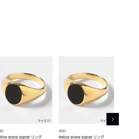
GI
GIGI
GIGI
elios stone signet リング
Helios stone signet リング
Artemis