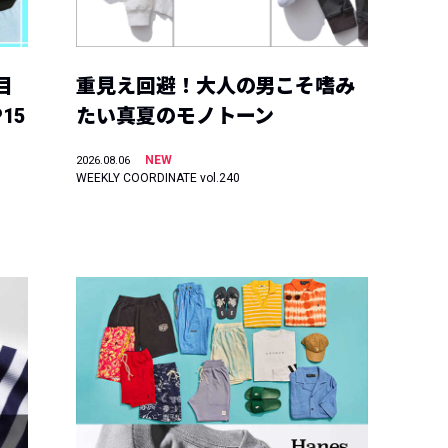
目
重見え回避！大人の男こそ嗜み
15
たい真夏のモノトーン
NEW
2026.08.06
WEEKLY COORDINATE vol.240