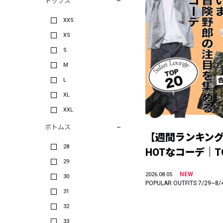
トップス
XXS
XS
S
M
L
XL
XXL
ボトムス
【週間ランキン
28
HOTなコーデ｜TO
29
NEW
2026.08.05
30
POPULAR OUTFITS 7/29~8/
31
32
33