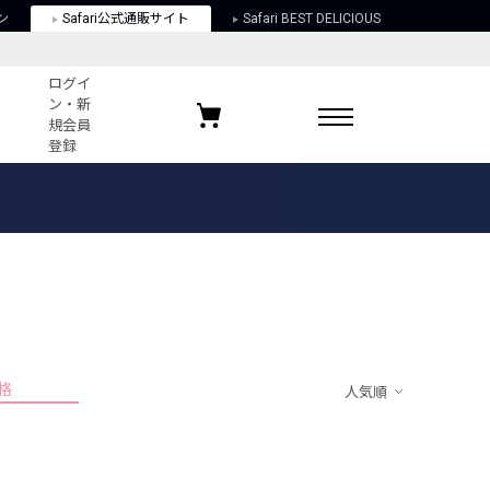
ン
Safari公式通販サイト
Safari BEST DELICIOUS
ログイ
ン・新
規会員
登録
ログイン・新規会員登録
お気に入りアイテム
ガイド
お気に入りブランド
お気に入り記事
最近チェックしたアイテム
格
人気順
ポリシー
関する法律