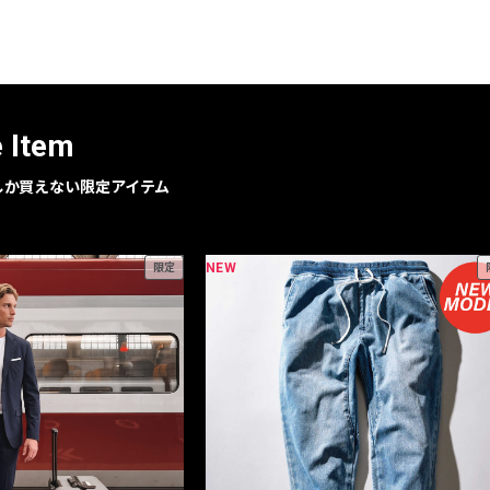
レコメンドアイテム
ピックアップアイテム
フォーカスブランド
セールおすすめアイテム
e Item
人気アイテム TOP 15
geでしか買えない限定アイテム
NEW
限定