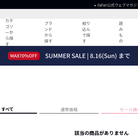
Safari公式ウェブマガジ
カテ
ブラ
絞り
読
ゴリ
ンド
込ん
み
ーか
から
で探
も
ら探
探す
す
の
す
読みもの
ガイド
ー
すべての記事
ショッピング
2026年のイチオシTシャツ！
初めての方
“WP”のイージーパンツを徹底解説&コ
Club Safari
ーデ紹介
よくある質問
HOTなコーデ TOP20
会社概要
ディネート
新ブランドご紹介！
会員利用規約
すべて
通常価格
セール価
人気記事ランキング
プライバシー
バイヤーズ レコメンド
特定商取引に
今週の別注アイテム
該当の商品がありません
ウィークリーコーデ