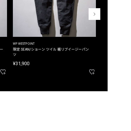
WP WESTPOINT
WP WESTPOINT
ジー
限定 SEAN/ショーン ツイル 裾リブイージーパン
限定 DAVID/デイヴィッド インデ
ツ
イージーパンツ
¥31,900
¥33,000