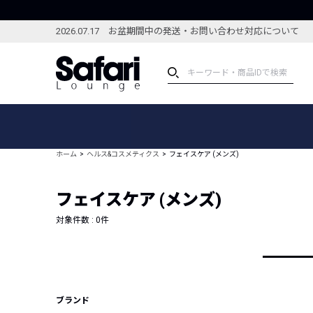
2026.07.17 お盆期間中の発送・お問い合わせ対応について
アイテム
スペシャル
カテゴリーから探す
スペシャルフィーチャ
ホーム
ヘルス&コスメティクス
フェイスケア (メンズ)
ブランドから探す
特集記事
絞り込んで探す
フェイスケア (メンズ)
新着アイテム
コーディネート
編集部のおすすめアイテム
対象件数 :
0
件
編集部のおすすめコー
ランキング
雑誌・カタログ掲載アイテム
セール
ブランド