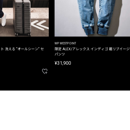
WP WESTPOINT
ト 洗える "オールシーン" セ
限定 ALEX/アレックス インディゴ 裾リブイー
パンツ
¥31,900