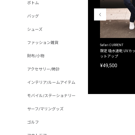
ボトム
バッグ
シューズ
ファッション雑貨
ACANTHUS
Safari CURRENT
別注限定 フード付き チェックシャツジャケット
限定 吸水速乾 UVカッ
財布/小物
ットアップ
¥31,900
¥49,500
アクセサリー/時計
インテリア/ルームアイテム
モバイル/ステーショナリー
サーフ/マリングッズ
ゴルフ