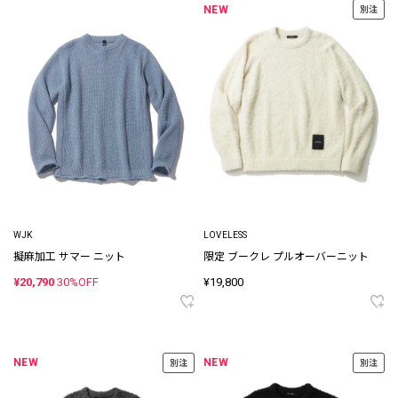
NEW
別注
WJK
LOVELESS
擬麻加工 サマー ニット
限定 ブークレ プルオーバーニット
¥20,790
30%OFF
¥19,800
NEW
NEW
別注
別注