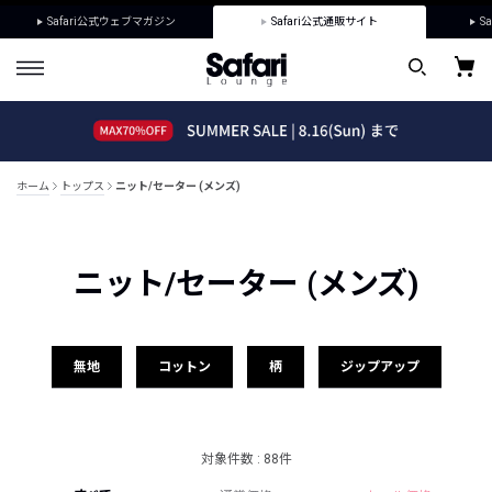
Safari公式ウェブマガジン
Safari公式通販サイト
Sa
ホーム
トップス
ニット/セーター (メンズ)
ニット/セーター (メンズ)
無地
コットン
柄
ジップアップ
対象件数 : 88件