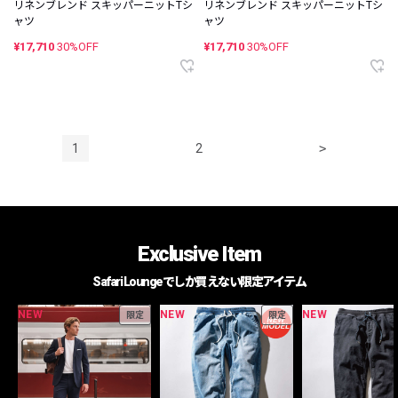
リネンブレンド スキッパーニットTシ
リネンブレンド スキッパーニットTシ
ャツ
ャツ
¥17,710
30%OFF
¥17,710
30%OFF
1
2
>
Exclusive Item
Safari Loungeでしか買えない限定アイテム
NEW
NEW
NEW
限定
限定