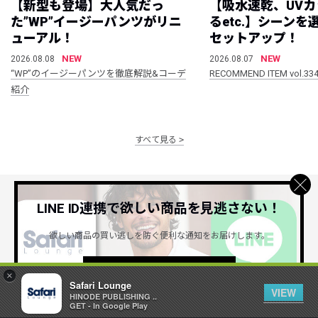
【新型も登場】大人気だっ
【吸水速乾、UV
た”WP”イージーパンツがリニ
るetc.】シーン
ューアル！
セットアップ！
NEW
NEW
2026.08.08
2026.08.07
“WP”のイージーパンツを徹底解説&コーデ
RECOMMEND ITEM vol.33
紹介
すべて見る
LINE ID連携で欲しい商品を見逃さない！
公式SNSアカウント
欲しい商品の買い逃しを防ぐ便利な通知をお届けします。
詳しくはこちら ＞
×
Safari Lounge
VIEW
HINODE PUBLISHING ..
GET - In Google Play