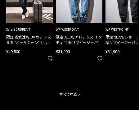
Safari CURRENT
WP WESTPOINT
WP WESTPOINT
限定 吸水速乾 UVカット 洗
限定 ALEX/アレックス イン
限定 SEAN/ショー
える "オールシーン" セット
ディゴ 裾リブイージーパン
裾リブイージーパン
アップ
ツ
¥49,500
¥31,900
¥31,900
すべて見る