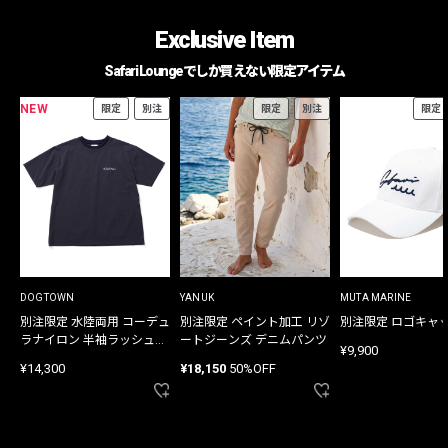
Exclusive Item
Safari Loungeでしか買えない限定アイテム
NEW
限定
別注
限定
別注
限定
DOGTOWN
YANUK
MUTA MARINE
別注限定 水陸両用 コーデュ
別注限定 ペイント加工 リゾ
別注限定 ロゴキャ
ラナイロン 半袖ラッシュガ
ートジーンズ デニムパンツ
¥9,900
ード
¥14,300
¥18,150
50%OFF