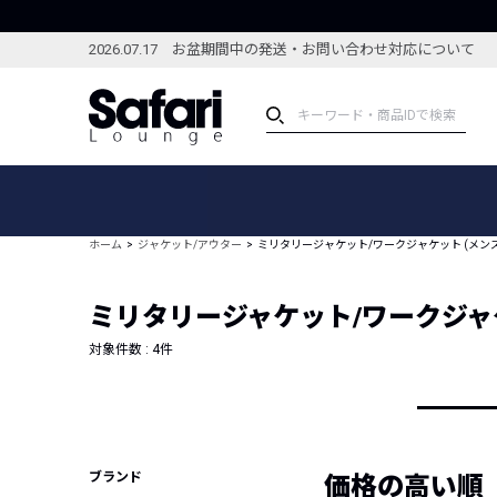
2026.07.17 お盆期間中の発送・お問い合わせ対応について
アイテム
スペシャル
カテゴリーから探す
スペシャルフィーチャ
ホーム
ジャケット/アウター
ミリタリージャケット/ワークジャケット (メンズ
ブランドから探す
特集記事
絞り込んで探す
ミリタリージャケット/ワークジャケ
新着アイテム
コーディネート
編集部のおすすめアイテム
対象件数 :
4
件
編集部のおすすめコー
ランキング
雑誌・カタログ掲載アイテム
セール
ブランド
価格の高い順