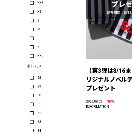
XXS
XS
S
M
L
XL
XXL
ボトムス
【第3弾は8/16
28
リジナルノベル
29
プレゼント
30
NEW
2026.08.03
31
INFORMATION
32
33
34