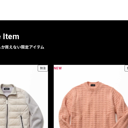
e Item
geでしか買えない限定アイテム
NEW
別注