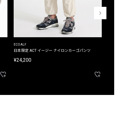
ECOALF
ECOALF
日本限定 ACT イージー ナイロンカーゴパンツ
日本限定 ACTナ
¥24,200
¥22,000