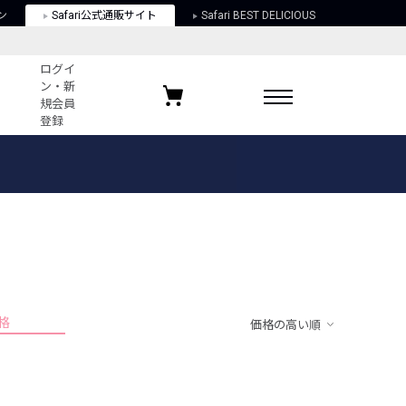
ン
Safari公式通販サイト
Safari BEST DELICIOUS
ログイ
ン・新
規会員
登録
ログイン・新規会員登録
お気に入りアイテム
ガイド
お気に入りブランド
お気に入り記事
最近チェックしたアイテム
格
価格の高い順
ポリシー
関する法律