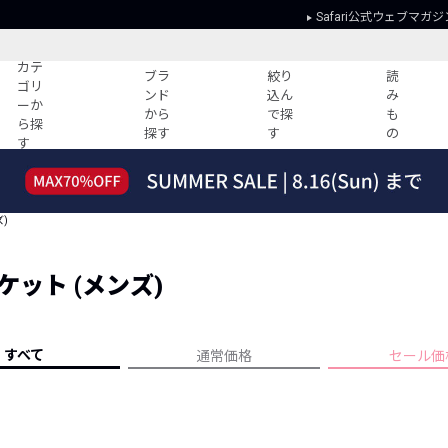
Safari公式ウェブマガジ
カテ
ブラ
絞り
読
ゴリ
ンド
込ん
み
ーか
から
で探
も
ら探
探す
す
の
す
読みもの
ガイド
ー
すべての記事
ショッピング
)
2026年のイチオシTシャツ！
初めての方
“WP”のイージーパンツを徹底解説&コ
Club Safari
ーデ紹介
ット (メンズ)
よくある質問
HOTなコーデ TOP20
会社概要
ディネート
新ブランドご紹介！
会員利用規約
すべて
通常価格
セール価
人気記事ランキング
プライバシー
バイヤーズ レコメンド
特定商取引に
今週の別注アイテム
ウィークリーコーデ