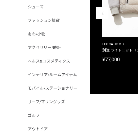
シューズ
ファッション雑貨
財布/小物
MALIBUFARM
EPOCA UOMO
アクセサリー/時計
別注限定 10oz 裏パイル プリントプルオーバーパ
別注 ライトニットコ
ーカ
¥77,000
ヘルス&コスメティクス
¥15,180
インテリア/ルームアイテム
モバイル/ステーショナリー
サーフ/マリングッズ
ゴルフ
アウトドア