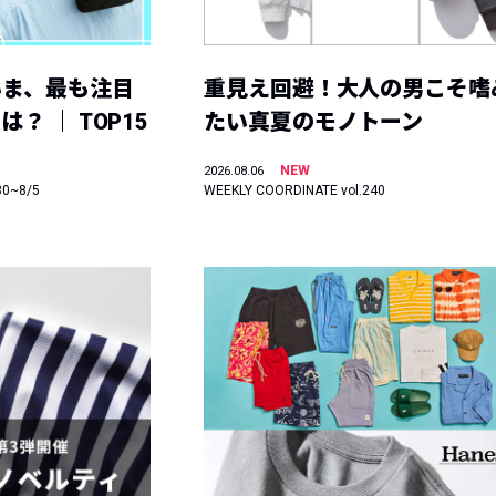
いま、最も注目
重見え回避！大人の男こそ嗜
？ ｜ TOP15
たい真夏のモノトーン
NEW
2026.08.06
30~8/5
WEEKLY COORDINATE vol.240