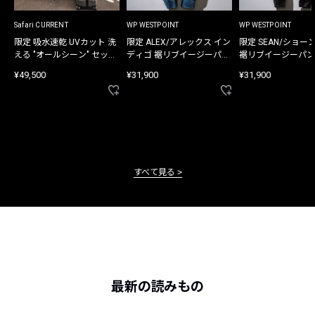
Safari CURRENT
WP WESTPOINT
WP WESTPOINT
限定 吸水速乾 UVカット 洗
限定 ALEX/アレックス イン
限定 SEAN/ショー
える "オールシーン" セット
ディゴ 裾リブイージーパン
裾リブイージーパン
アップ
ツ
¥49,500
¥31,900
¥31,900
すべて見る
最新の読みもの