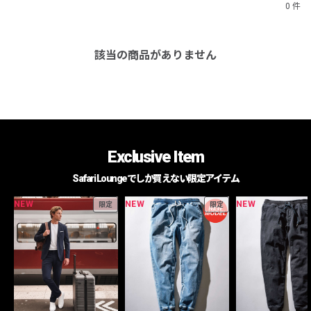
0 件
該当の商品がありません
Exclusive Item
Safari Loungeでしか買えない限定アイテム
NEW
NEW
NEW
限定
限定