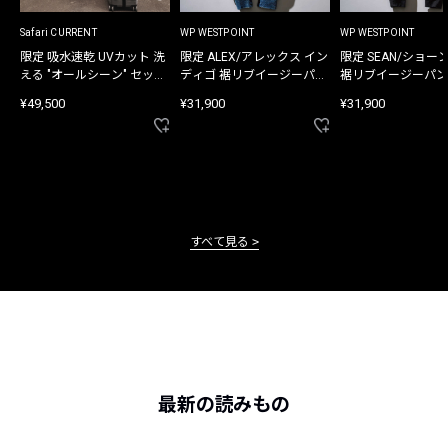
Safari CURRENT
WP WESTPOINT
WP WESTPOINT
限定 吸水速乾 UVカット 洗
限定 ALEX/アレックス イン
限定 SEAN/ショー
える "オールシーン" セット
ディゴ 裾リブイージーパン
裾リブイージーパン
アップ
ツ
¥49,500
¥31,900
¥31,900
すべて見る
最新の読みもの