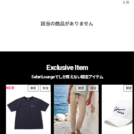
0 件
該当の商品がありません
Exclusive Item
Safari Loungeでしか買えない限定アイテム
NEW
限定
別注
限定
別注
限定