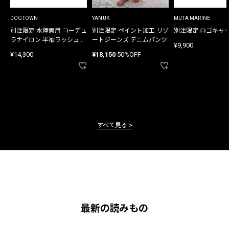
DOGTOWN
YANUK
MUTA MARINE
別注限定 水陸両用 コーデュ
別注限定 ペイント加工 リゾ
別注限定 ロゴキャ
ラナイロン 半袖ラッシュガ
ートジーンズ デニムパンツ
¥9,900
ード
¥14,300
¥18,150
50%OFF
すべて見る
最新の読みもの