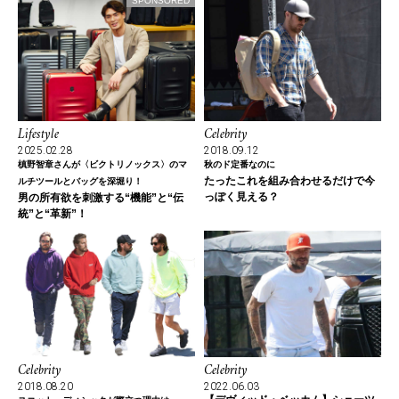
SPONSORED
Lifestyle
Celebrity
2025.02.28
2018.09.12
槙野智章さんが〈ビクトリノックス〉のマ
秋のド定番なのに
たったこれを組み合わせるだけで今
ルチツールとバッグを深堀り！
っぽく見える？
男の所有欲を刺激する“機能”と“伝
統”と“革新”！
Celebrity
Celebrity
2018.08.20
2022.06.03