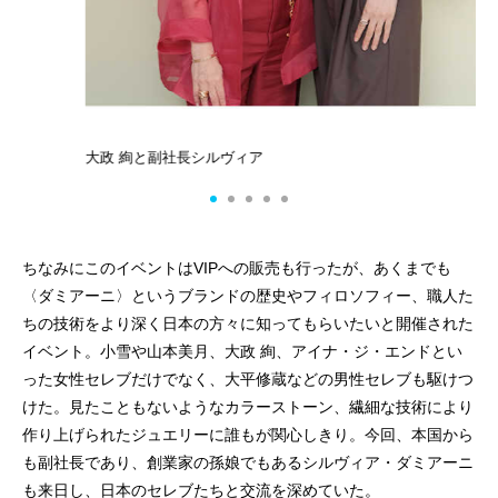
大政 絢と副社長シルヴィア
ア
ちなみにこのイベントはVIPへの販売も行ったが、あくまでも
〈ダミアーニ〉というブランドの歴史やフィロソフィー、職人た
ちの技術をより深く日本の方々に知ってもらいたいと開催された
イベント。小雪や山本美月、大政 絢、アイナ・ジ・エンドとい
った女性セレブだけでなく、大平修蔵などの男性セレブも駆けつ
けた。見たこともないようなカラーストーン、繊細な技術により
作り上げられたジュエリーに誰もが関心しきり。今回、本国から
も副社長であり、創業家の孫娘でもあるシルヴィア・ダミアーニ
も来日し、日本のセレブたちと交流を深めていた。