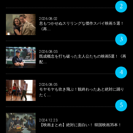
2
2026.08.02
息もつかせぬスリリングな傑作スパイ映画５選！
《再…
3
2026.08.03
既成概念を打ち破った主人公たちの映画5選！《再
配…
4
2026.08.05
モヤモヤも吹き飛ぶ！観終わったあと絶対に踊り
たく…
5
2024.12.23
【映画まとめ】絶対に面白い！ 韓国映画35本！