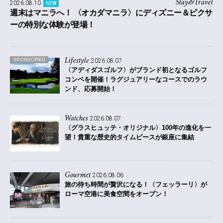
Stay&Travel
2026.08.10
NEW
週末はマニラへ！ 〈オカダマニラ〉にディズニー＆ピクサ
ーの特別な体験が登場！
Lifestyle
SPONSORED
2026.08.07
〈アディダスゴルフ〉がブランド初となるゴルフ
コンペを開催！
ラグジュアリーなコースでのラウ
ンド、応募開始！
Watches
2026.08.07
〈グラスヒュッテ・オリジナル〉100年の進化を一
望！貴重な歴史的タイムピースが銀座に集結
Gourmet
2026.08.06
旅の待ち時間が贅沢になる！〈フェッラーリ〉が
ローマ空港に美食空間をオープン！