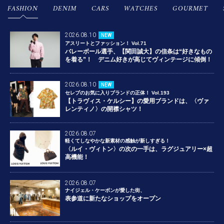
FASHION
DENIM
CARS
WATCHES
GOURMET
2026.08.10
NEW
アスリートとファッション！ Vol.71
バレーボール選手、【関田誠大】の信条は“好きなもの
を着る”！ デニム好きが高じてヴィンテージに傾倒！
2026.08.10
NEW
セレブのお気に入りブランドの正体！ Vol.193
【トラヴィス・ケルシー】の愛用ブランドは、〈ヴァ
レンティノ〉の開襟シャツ！
2026.08.07
軽くてしなやかな新素材の感触が新しすぎる！
〈ルイ・ヴィトン〉の次の一手は、ラグジュアリー×超
高機能！
2026.08.07
ナイジェル・ケーボンが愛した街、
表参道に新たなショップをオープン