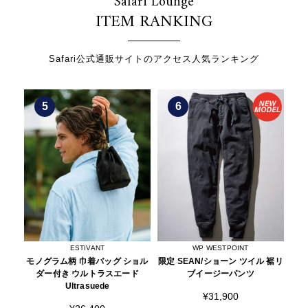
Safari Lounge
ITEM RANKING
Safari公式通販サイトのアクセス人気ランキング
6
7
WP WESTPOINT
WP WESTPOINT
ョル
限定 SEAN/ショーン ツイル 裾リ
限定 RYAN/ライアン ツイル タッ
限
ド
ブイージーパンツ
ク入り イージーパンツ イージー
パンツ
¥31,900