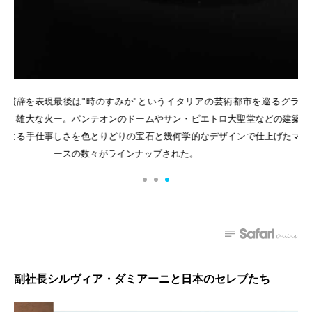
表現
最後は"時のすみか"というイタリアの芸術都市を巡るグランドツア
ひ
な火
ー。パンテオンのドームやサン・ピエトロ大聖堂などの建築の素晴ら
ー
仕事
しさを色とりどりの宝石と幾何学的なデザインで仕上げたマスターピ
色
ースの数々がラインナップされた。
副社長シルヴィア・ダミアーニと日本のセレブたち