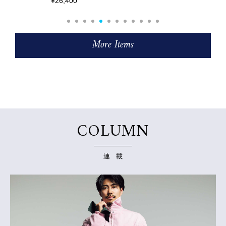
¥33,000
More Items
COLUMN
連 載