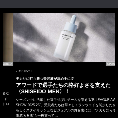
D
SPONSORED
2026.06.21
テカりに打ち勝つ美容液が決め手に!?
アワードで選手たちの格好よさを支えた
〈SHISEIDO MEN〉！
シーズン中に活躍した選手並びにチームを讃える“B.LEAGUE AWARD
SHOW 2025-26”。受賞者たちは華々しくランウェイを闊歩したが、男
らしくスタイリッシュなビジュアルの舞台裏には、“テカり知らずの清
潔感ある肌”も一役買って…