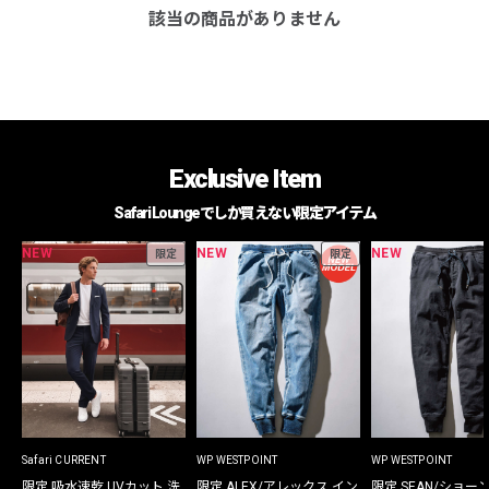
該当の商品がありません
Exclusive Item
Safari Loungeでしか買えない限定アイテム
NEW
NEW
NEW
限定
限定
Safari CURRENT
WP WESTPOINT
WP WESTPOINT
限定 吸水速乾 UVカット 洗
限定 ALEX/アレックス イン
限定 SEAN/ショー