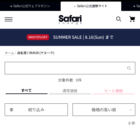
Safari公式ウェブマガジン
Safari公式通販サイト
Sa
ホーム
自転車 | YANUK (ヤヌーク)
対象件数 : 0件
すべて
通常価格
セール価格
絞り込み
価格の高い順
0 件