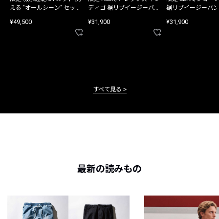
える "オールシーン" セット
ディゴ 裾リブイージーパン
裾リブイージーパン
アップ
ツ
¥49,500
¥31,900
¥31,900
すべて見る
最新の読みもの