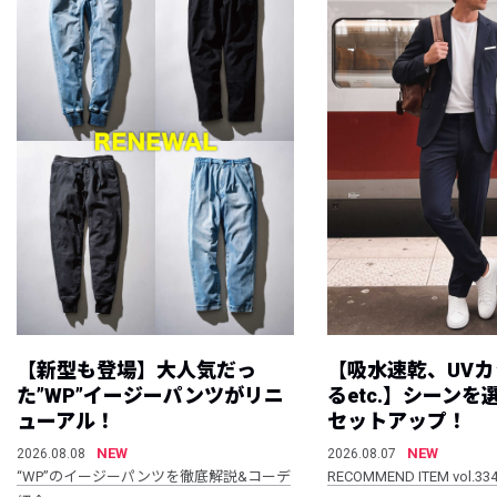
【新型も登場】大人気だっ
【吸水速乾、UV
た”WP”イージーパンツがリニ
るetc.】シーン
ューアル！
セットアップ！
NEW
NEW
2026.08.08
2026.08.07
“WP”のイージーパンツを徹底解説&コーデ
RECOMMEND ITEM vol.33