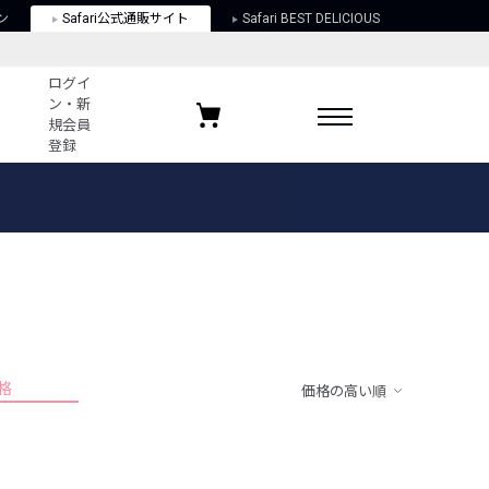
ン
Safari公式通販サイト
Safari BEST DELICIOUS
ログイ
ン・新
規会員
登録
ログイン・新規会員登録
お気に入りアイテム
ガイド
お気に入りブランド
お気に入り記事
最近チェックしたアイテム
格
価格の高い順
ポリシー
関する法律