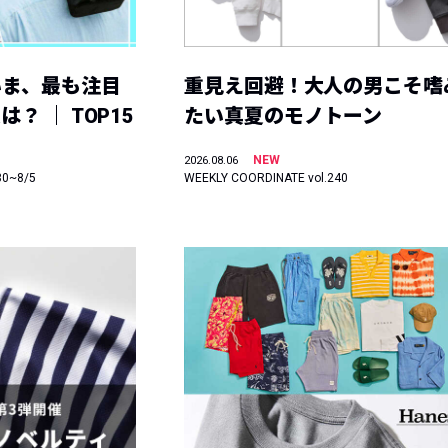
いま、最も注目
重見え回避！大人の男こそ嗜
？ ｜ TOP15
たい真夏のモノトーン
NEW
2026.08.06
30~8/5
WEEKLY COORDINATE vol.240