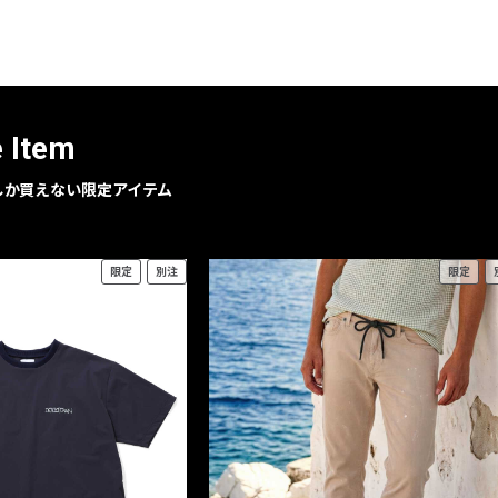
レコメンドアイテム
ピックアップアイテム
フォーカスブランド
セールおすすめアイテム
e Item
人気アイテム TOP 15
geでしか買えない限定アイテム
限定
別注
限定