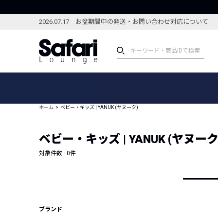
2026.07.17 お盆期間中の発送・お問い合わせ対応について
アイテム
スペシャル
カテゴリーから探す
スペシャルフィーチャ
ホーム
ベビー・キッズ | YANUK (ヤヌーク)
ブランドから探す
特集記事
絞り込んで探す
ベビー・キッズ | YANUK (ヤヌーク
新着アイテム
コーディネート
編集部のおすすめアイテム
対象件数 :
0
件
編集部のおすすめコー
ランキング
雑誌・カタログ掲載アイテム
セール
ブランド