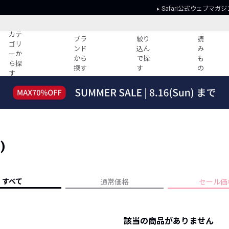
Safari公式ウェブマガジ
カテ
ブラ
絞り
読
ゴリ
ンド
込ん
み
ーか
から
で探
も
ら探
探す
す
の
す
読みもの
ガイド
ー
すべての記事
ショッピング
2026年のイチオシTシャツ！
初めての方
“WP”のイージーパンツを徹底解説&コ
Club Safari
ーデ紹介
)
よくある質問
HOTなコーデ TOP20
会社概要
ディネート
新ブランドご紹介！
会員利用規約
すべて
通常価格
セール価
人気記事ランキング
プライバシー
バイヤーズ レコメンド
特定商取引に
今週の別注アイテム
該当の商品がありません
ウィークリーコーデ