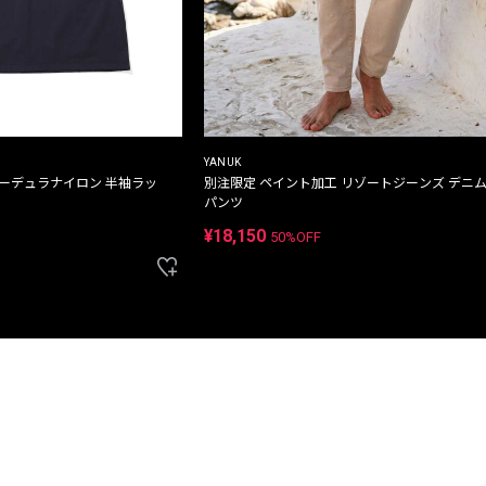
YANUK
コーデュラナイロン 半袖ラッ
別注限定 ペイント加工 リゾートジーンズ デニ
パンツ
¥18,150
50%OFF