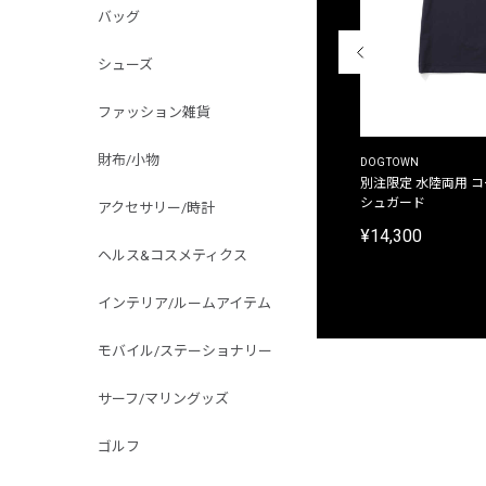
バッグ
シューズ
ファッション雑貨
財布/小物
THE DUFFER OF ST.GEORGE
DOGTOWN
別注限定 ピグメントダイ バックプリント サーフ
別注限定 水陸両用 
プリントTシャツ
シュガード
アクセサリー/時計
¥9,900
¥14,300
ヘルス&コスメティクス
インテリア/ルームアイテム
モバイル/ステーショナリー
サーフ/マリングッズ
ゴルフ