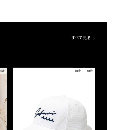
すべて見る
別注
限定
別注