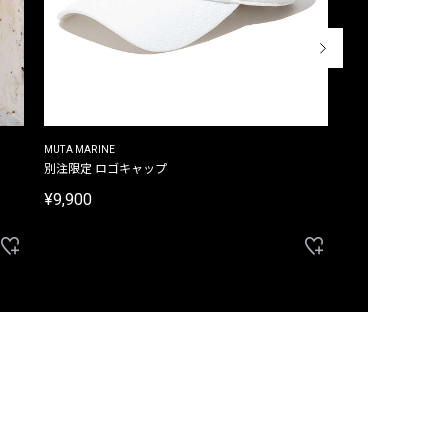
MUTA MARINE
CROSSLEY
ム
別注限定 ロゴキャップ
別注限定 ノースリ
¥9,900
¥8,580
40%OFF