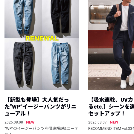
【新型も登場】大人気だっ
【吸水速乾、UV
た”WP”イージーパンツがリニ
るetc.】シーン
ューアル！
セットアップ！
NEW
NEW
2026.08.08
2026.08.07
“WP”のイージーパンツを徹底解説&コーデ
RECOMMEND ITEM vol.33