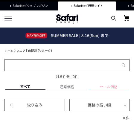
Safari公式ウェブマガジン
Safari公式通販サイト
Sa
ホーム
ウエア | YANUK (ヤヌーク)
対象件数 : 0件
すべて
通常価格
セール価格
絞り込み
価格の高い順
0 件