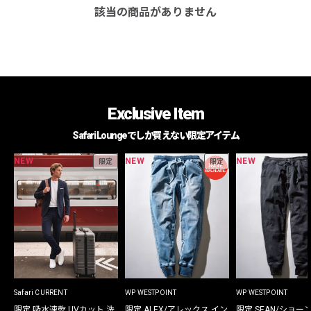
該当の商品がありません
Exclusive Item
Safari Loungeでしか買えない限定アイテム
NEW
NEW
NEW
限定
限定
Safari CURRENT
WP WESTPOINT
WP WESTPOINT
限定 吸水速乾 UVカット 洗
限定 ALEX/アレックス イン
限定 SEAN/ショー