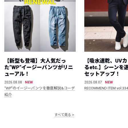
【新型も登場】大人気だっ
【吸水速乾、UV
た”WP”イージーパンツがリニ
るetc.】シーン
ューアル！
セットアップ！
NEW
NEW
2026.08.08
2026.08.07
“WP”のイージーパンツを徹底解説&コーデ
RECOMMEND ITEM vol.33
紹介
すべて見る