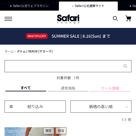
Safari公式ウェブマガジン
Safari公式通販サイト
Sa
ホーム
ボトム | YANUK (ヤヌーク)
対象件数 : 1件
すべて
通常価格
セール価格
絞り込み
価格の高い順
1-1 件
限定
別注