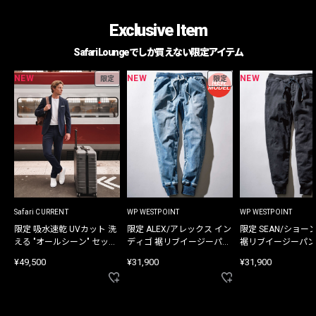
Exclusive Item
Safari Loungeでしか買えない限定アイテム
NEW
NEW
NEW
限定
限定
Safari CURRENT
WP WESTPOINT
WP WESTPOINT
限定 吸水速乾 UVカット 洗
限定 ALEX/アレックス イン
限定 SEAN/ショー
える "オールシーン" セット
ディゴ 裾リブイージーパン
裾リブイージーパン
アップ
ツ
¥49,500
¥31,900
¥31,900