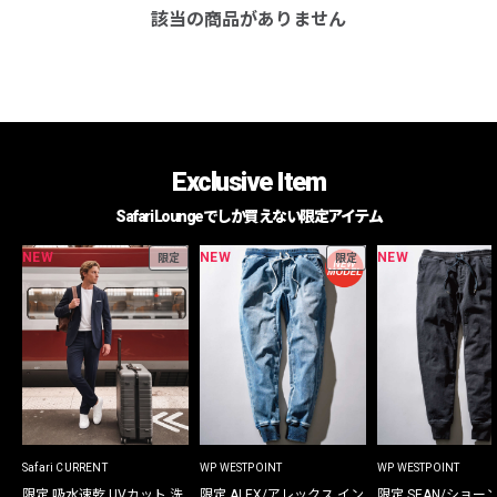
該当の商品がありません
Exclusive Item
Safari Loungeでしか買えない限定アイテム
NEW
NEW
NEW
限定
限定
Safari CURRENT
WP WESTPOINT
WP WESTPOINT
限定 吸水速乾 UVカット 洗
限定 ALEX/アレックス イン
限定 SEAN/ショー