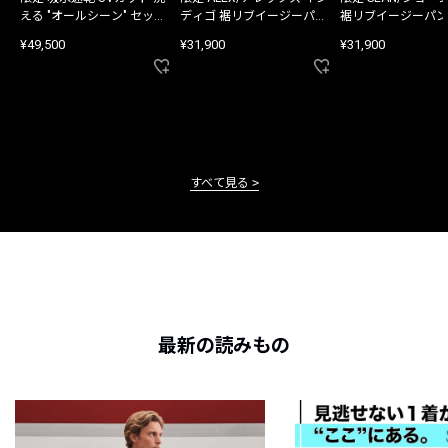
える "オールシーン" セット
ディゴ 裾リブイージーパン
裾リブイージーパン
アップ
ツ
¥49,500
¥31,900
¥31,900
すべて見る
最新の読みもの