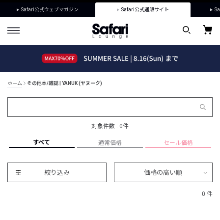
Safari公式ウェブマガジン
Safari公式通販サイト
Sa
ホーム
その他本/雑誌 | YANUK (ヤヌーク)
対象件数 : 0件
すべて
通常価格
セール価格
絞り込み
価格の高い順
0 件