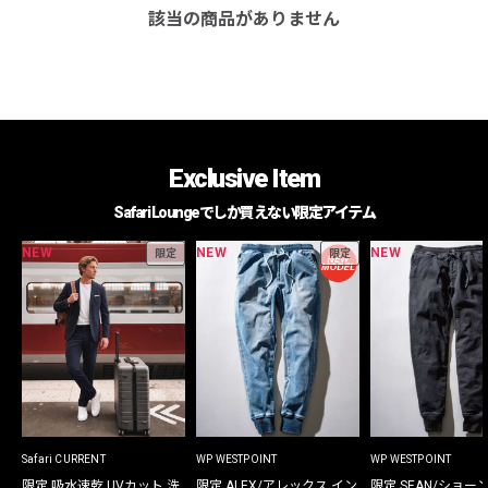
該当の商品がありません
Exclusive Item
Safari Loungeでしか買えない限定アイテム
NEW
NEW
NEW
限定
限定
Safari CURRENT
WP WESTPOINT
WP WESTPOINT
限定 吸水速乾 UVカット 洗
限定 ALEX/アレックス イン
限定 SEAN/ショー