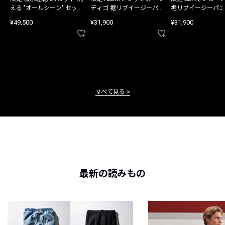
える "オールシーン" セット
ディゴ 裾リブイージーパン
裾リブイージーパン
アップ
ツ
¥49,500
¥31,900
¥31,900
すべて見る
最新の読みもの