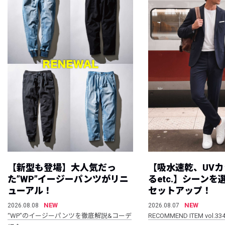
【新型も登場】大人気だっ
【吸水速乾、UV
た”WP”イージーパンツがリニ
るetc.】シーン
ューアル！
セットアップ！
NEW
NEW
2026.08.08
2026.08.07
“WP”のイージーパンツを徹底解説&コーデ
RECOMMEND ITEM vol.33