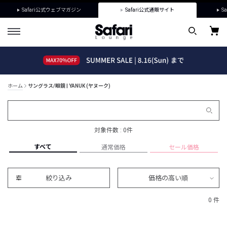
Safari公式ウェブマガジン
Safari公式通販サイト
Sa
ホーム
サングラス/眼鏡 | YANUK (ヤヌーク)
対象件数 : 0件
すべて
通常価格
セール価格
絞り込み
価格の高い順
0 件