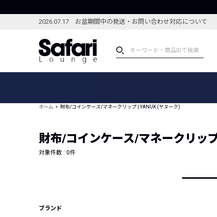
2026.07.17 お盆期間中の発送・お問い合わせ対応について
アイテム
スペシャル
カテゴリーから探す
スペシャルフィーチャ
ホーム
財布/コインケース/マネークリップ | YANUK (ヤヌーク)
ブランドから探す
特集記事
絞り込んで探す
財布/コインケース/マネークリップ | 
新着アイテム
コーディネート
編集部のおすすめアイテム
対象件数 :
0
件
編集部のおすすめコー
ランキング
雑誌・カタログ掲載アイテム
セール
ブランド