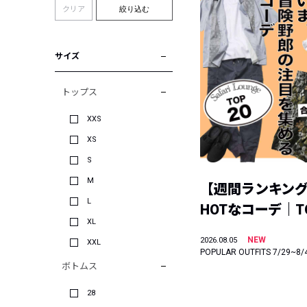
クリア
絞り込む
サイズ
トップス
XXS
XS
S
M
【週間ランキン
L
HOTなコーデ｜TO
XL
NEW
2026.08.05
XXL
POPULAR OUTFITS 7/29~8/
ボトムス
28