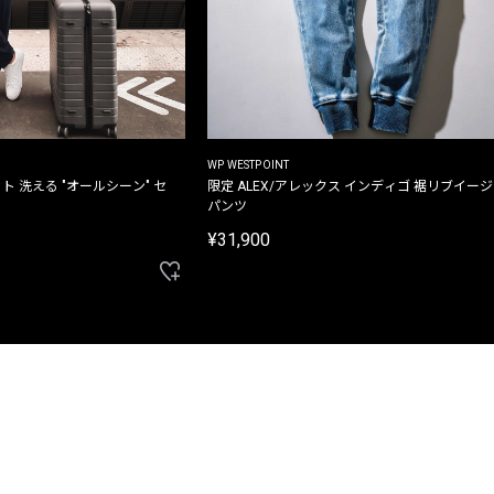
WP WESTPOINT
ト 洗える "オールシーン" セ
限定 ALEX/アレックス インディゴ 裾リブイー
パンツ
¥31,900