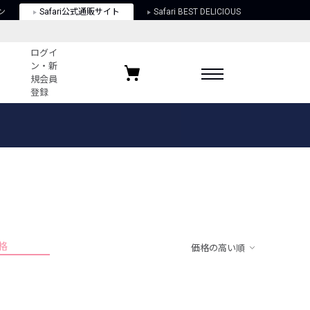
ン
Safari公式通販サイト
Safari BEST DELICIOUS
ログイ
ン・新
規会員
登録
ログイン・新規会員登録
お気に入りアイテム
ガイド
お気に入りブランド
お気に入り記事
最近チェックしたアイテム
格
価格の高い順
ポリシー
関する法律