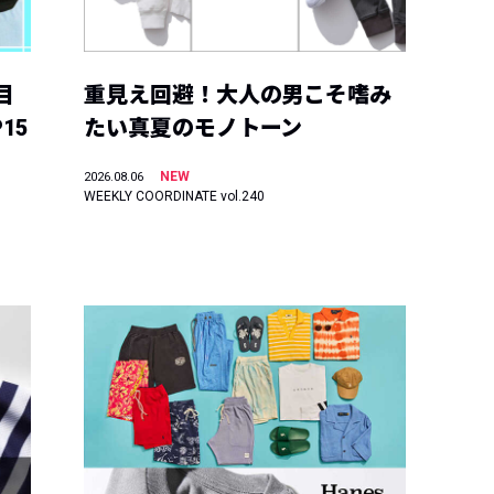
目
重見え回避！大人の男こそ嗜み
15
たい真夏のモノトーン
NEW
2026.08.06
WEEKLY COORDINATE vol.240