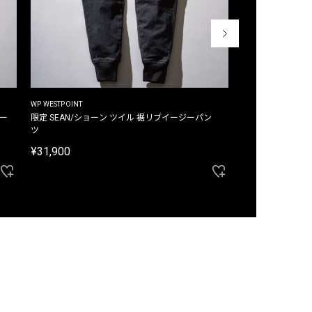
WP WESTPOINT
WP WESTPOINT
ジー
限定 SEAN/ショーン ツイル 裾リブイージーパン
限定 DAVID/デイヴィッド インデ
ツ
イージーパンツ
¥31,900
¥33,000