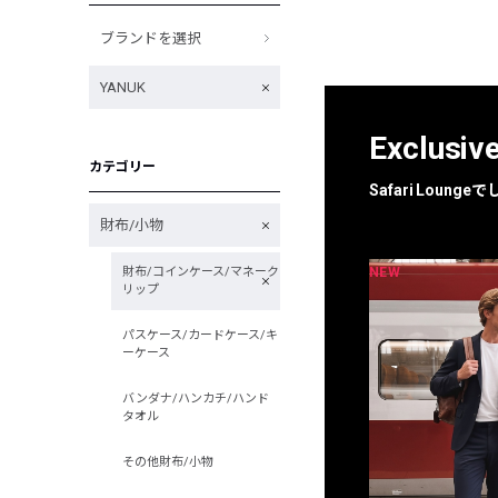
ブランドを選択
YANUK
Exclusiv
カテゴリー
Safari Loun
財布/小物
NEW
NEW
財布/コインケース/マネーク
限定
別注
リップ
パスケース/カードケース/キ
ーケース
バンダナ/ハンカチ/ハンド
タオル
その他財布/小物