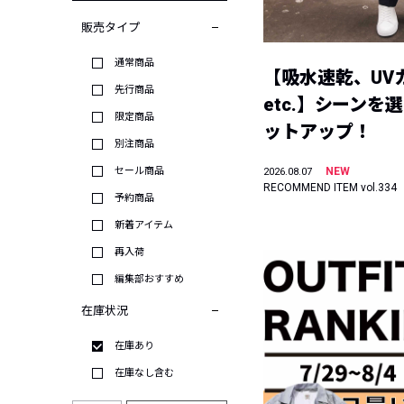
販売タイプ
通常商品
【吸水速乾、UV
先行商品
etc.】シーンを
限定商品
ットアップ！
別注商品
セール商品
NEW
2026.08.07
RECOMMEND ITEM vol.334
予約商品
新着アイテム
再入荷
編集部おすすめ
在庫状況
在庫あり
在庫なし含む