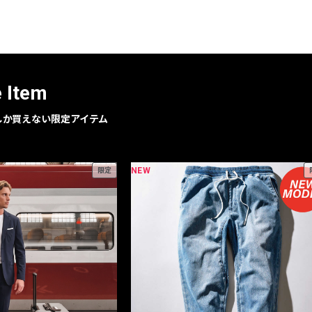
レコメンドアイテム
ピックアップアイテム
フォーカスブランド
セールおすすめアイテム
e Item
人気アイテム TOP 15
geでしか買えない限定アイテム
NEW
限定