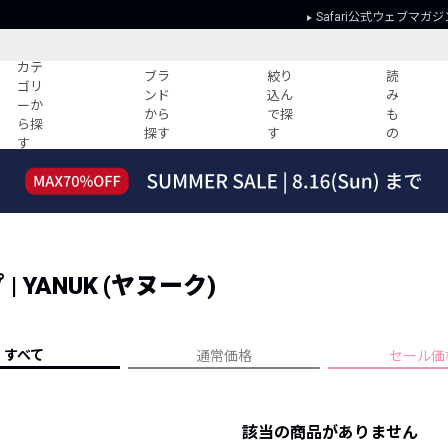
Safari公式ウェブマガジ
カテ
ブラ
絞り
読
ゴリ
ンド
込ん
み
ーか
から
で探
も
ら探
探す
す
の
す
読みもの
ガイド
ー
すべての記事
ショッピング
2026年のイチオシTシャツ！
初めての方
“WP”のイージーパンツを徹底解説&コ
Club Safari
ーデ紹介
YANUK (ヤヌーク)
よくある質問
HOTなコーデ TOP20
会社概要
ディネート
新ブランドご紹介！
会員利用規約
すべて
通常価格
セール価
人気記事ランキング
プライバシー
バイヤーズ レコメンド
特定商取引に
今週の別注アイテム
該当の商品がありません
ウィークリーコーデ