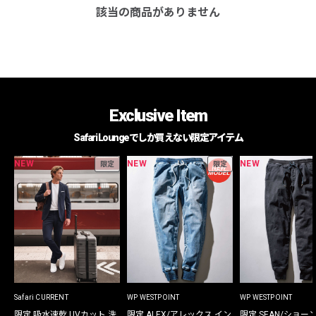
該当の商品がありません
Exclusive Item
Safari Loungeでしか買えない限定アイテム
NEW
NEW
NEW
限定
限定
Safari CURRENT
WP WESTPOINT
WP WESTPOINT
限定 吸水速乾 UVカット 洗
限定 ALEX/アレックス イン
限定 SEAN/ショー