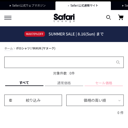
Safari公式ウェブマガジン
Safari公式通販サイト
Sa
ホーム
ポロシャツ | YANUK (ヤヌーク)
対象件数 : 0件
すべて
通常価格
セール価格
絞り込み
価格の高い順
0 件