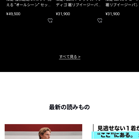
える "オールシーン" セット
ディゴ 裾リブイージーパン
裾リブイージーパン
アップ
ツ
¥49,500
¥31,900
¥31,900
すべて見る
最新の読みもの