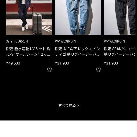
Safari CURRENT
WP WESTPOINT
WP WESTPOINT
限定 吸水速乾 UVカット 洗
限定 ALEX/アレックス イン
限定 SEAN/ショー
える "オールシーン" セット
ディゴ 裾リブイージーパン
裾リブイージーパン
アップ
ツ
¥49,500
¥31,900
¥31,900
すべて見る