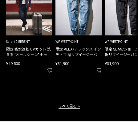
Safari CURRENT
WP WESTPOINT
WP WESTPOINT
限定 吸水速乾 UVカット 洗
限定 ALEX/アレックス イン
限定 SEAN/ショー
える "オールシーン" セット
ディゴ 裾リブイージーパン
裾リブイージーパン
アップ
ツ
¥49,500
¥31,900
¥31,900
すべて見る