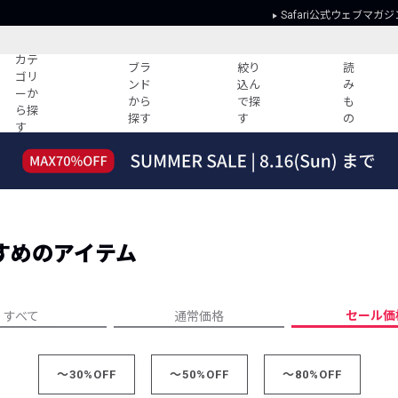
Safari公式ウェブマガジ
カテ
ブラ
絞り
読
ゴリ
ンド
込ん
み
ーか
から
で探
も
ら探
探す
す
の
す
読みもの
ガイド
ー
すべての記事
ショッピング
2026年のイチオシTシャツ！
初めての方
“WP”のイージーパンツを徹底解説&コ
Club Safari
ーデ紹介
すめのアイテム
よくある質問
HOTなコーデ TOP20
会社概要
ディネート
新ブランドご紹介！
会員利用規約
セール価
すべて
通常価格
人気記事ランキング
プライバシー
バイヤーズ レコメンド
特定商取引に
今週の別注アイテム
～30%OFF
～50%OFF
～80%OFF
ウィークリーコーデ