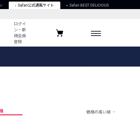
ン
Safari公式通販サイト
Safari BEST DELICIOUS
ログイ
ン・新
規会員
登録
ログイン・新規会員登録
お気に入りアイテム
ガイド
お気に入りブランド
お気に入り記事
最近チェックしたアイテム
格
価格の高い順
ポリシー
関する法律