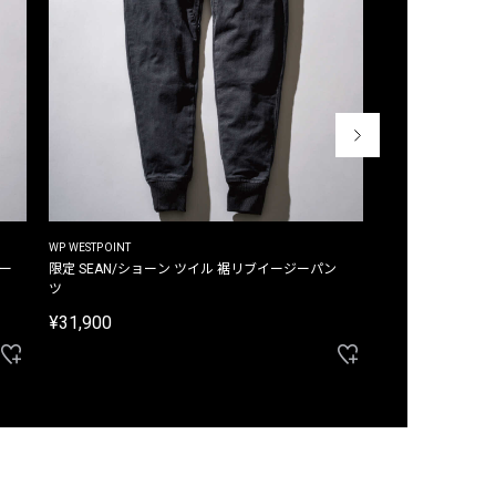
WP WESTPOINT
WP WESTPOINT
ジー
限定 SEAN/ショーン ツイル 裾リブイージーパン
限定 DAVID/デイヴィッド インデ
ツ
イージーパンツ
¥31,900
¥33,000