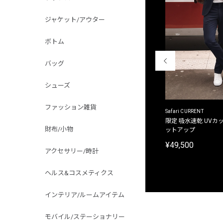
ジャケット/アウター
ボトム
バッグ
シューズ
ファッション雑貨
ACANTHUS
Safari CURRENT
別注限定 フード付き チェックシャツジャケット
限定 吸水速乾 UVカッ
財布/小物
ットアップ
¥31,900
¥49,500
アクセサリー/時計
ヘルス&コスメティクス
インテリア/ルームアイテム
モバイル/ステーショナリー