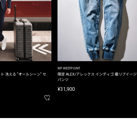
WP WESTPOINT
ト 洗える "オールシーン" セ
限定 ALEX/アレックス インディゴ 裾リブイー
パンツ
¥31,900