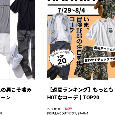
人の男こそ嗜み
【週間ランキング】もっとも
トーン
HOTなコーデ｜TOP20
NEW
2026.08.05
40
POPULAR OUTFITS 7/29~8/4