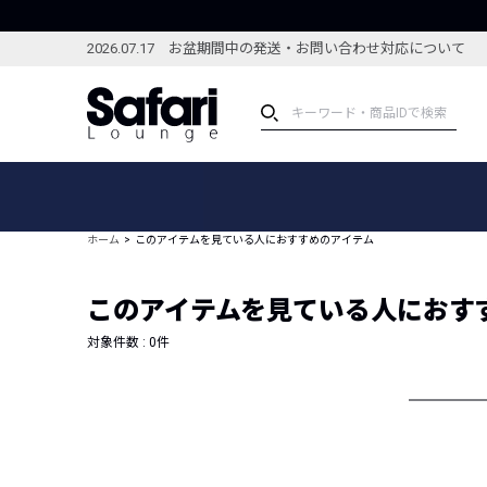
2026.07.17 お盆期間中の発送・お問い合わせ対応について
アイテム
スペシャル
カテゴリーから探す
スペシャルフィーチャ
ホーム
このアイテムを見ている人におすすめのアイテム
ブランドから探す
特集記事
絞り込んで探す
このアイテムを見ている人におす
新着アイテム
コーディネート
編集部のおすすめアイテム
対象件数 :
0
件
編集部のおすすめコー
ランキング
雑誌・カタログ掲載アイテム
セール