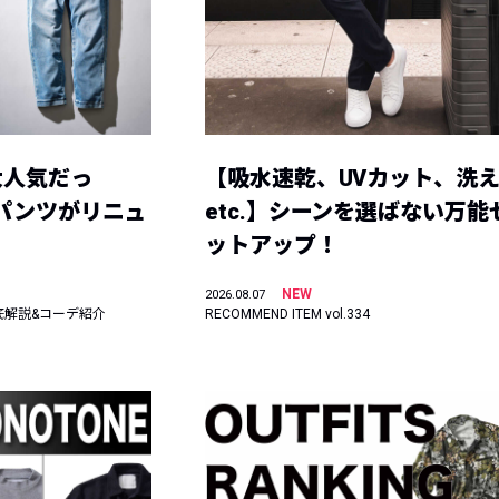
大人気だっ
【吸水速乾、UVカット、洗
ーパンツがリニュ
etc.】シーンを選ばない万能
ットアップ！
NEW
2026.08.07
底解説&コーデ紹介
RECOMMEND ITEM vol.334