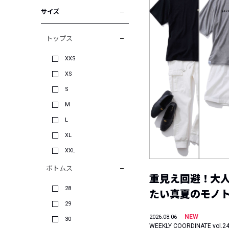
サイズ
トップス
XXS
XS
S
M
L
XL
XXL
ボトムス
重見え回避！大
28
たい真夏のモノ
29
NEW
2026.08.06
30
WEEKLY COORDINATE vol.2