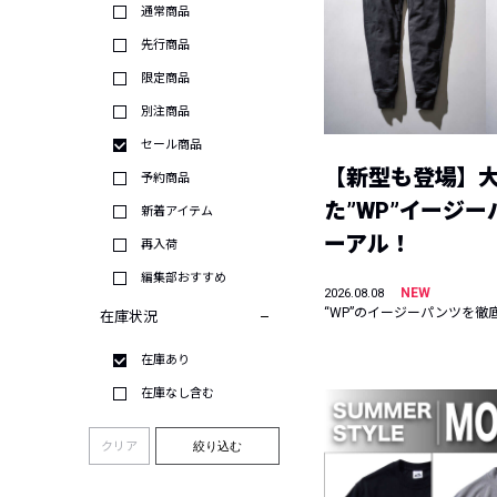
通常商品
先行商品
限定商品
別注商品
セール商品
【新型も登場】
予約商品
た”WP”イージ
新着アイテム
ーアル！
再入荷
編集部おすすめ
NEW
2026.08.08
“WP”のイージーパンツを徹
在庫状況
在庫あり
在庫なし含む
クリア
絞り込む