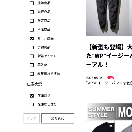
通常商品
先行商品
限定商品
別注商品
セール商品
【新型も登場】
予約商品
た”WP”イージ
新着アイテム
ーアル！
再入荷
編集部おすすめ
NEW
2026.08.08
“WP”のイージーパンツを徹
在庫状況
在庫あり
在庫なし含む
クリア
絞り込む