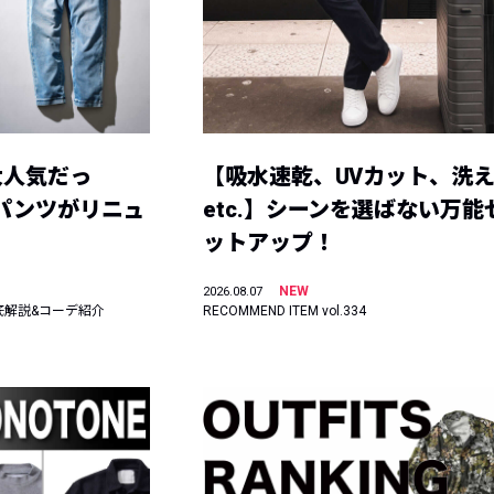
大人気だっ
【吸水速乾、UVカット、洗
ーパンツがリニュ
etc.】シーンを選ばない万能
ットアップ！
NEW
2026.08.07
底解説&コーデ紹介
RECOMMEND ITEM vol.334