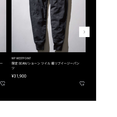
WP WESTPOINT
WP WESTPOINT
ジー
限定 SEAN/ショーン ツイル 裾リブイージーパン
限定 DAVID/デイヴィッド インデ
ツ
イージーパンツ
¥31,900
¥33,000