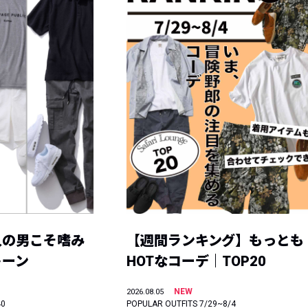
人の男こそ嗜み
【週間ランキング】もっとも
トーン
HOTなコーデ｜TOP20
NEW
2026.08.05
40
POPULAR OUTFITS 7/29~8/4