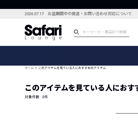
2026.07.17 お盆期間中の発送・お問い合わせ対応について
アイテム
スペシャル
カテゴリーから探す
スペシャルフィーチャ
ホーム
このアイテムを見ている人におすすめのアイテム
ブランドから探す
特集記事
絞り込んで探す
このアイテムを見ている人におす
新着アイテム
コーディネート
編集部のおすすめアイテム
対象件数 :
0
件
編集部のおすすめコー
ランキング
雑誌・カタログ掲載アイテム
セール