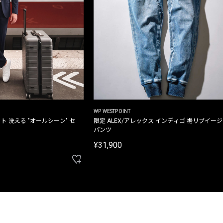
WP WESTPOINT
ト 洗える "オールシーン" セ
限定 ALEX/アレックス インディゴ 裾リブイー
パンツ
¥31,900