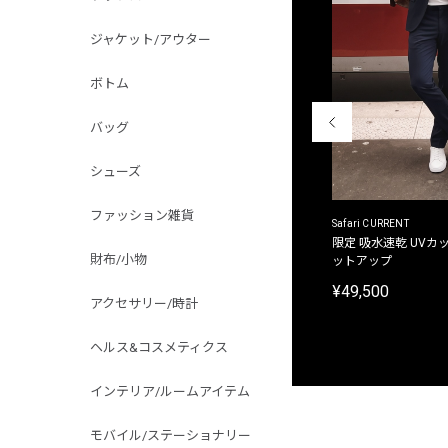
ジャケット/アウター
ボトム
バッグ
シューズ
ファッション雑貨
ACANTHUS
Safari CURRENT
別注限定 フード付き チェックシャツジャケット
限定 吸水速乾 UVカッ
財布/小物
ットアップ
¥31,900
¥49,500
アクセサリー/時計
ヘルス&コスメティクス
インテリア/ルームアイテム
モバイル/ステーショナリー