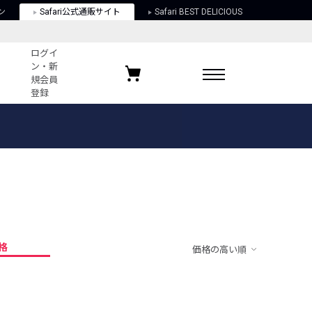
ン
Safari公式通販サイト
Safari BEST DELICIOUS
ログイ
ン・新
規会員
登録
ログイン・新規会員登録
お気に入りアイテム
ガイド
お気に入りブランド
お気に入り記事
最近チェックしたアイテム
格
価格の高い順
ポリシー
関する法律