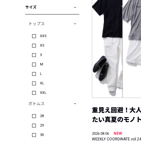
サイズ
トップス
XXS
XS
S
M
L
XL
XXL
ボトムス
重見え回避！大
28
たい真夏のモノ
29
NEW
2026.08.06
30
WEEKLY COORDINATE vol.2