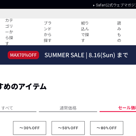
Safari公式ウェブマガジ
カテ
ブラ
絞り
読
ゴリ
ンド
込ん
み
ーか
から
で探
も
ら探
探す
す
の
す
読みもの
ガイド
ー
すべての記事
ショッピング
2026年のイチオシTシャツ！
初めての方
“WP”のイージーパンツを徹底解説&コ
Club Safari
ーデ紹介
すめのアイテム
よくある質問
HOTなコーデ TOP20
会社概要
ディネート
新ブランドご紹介！
会員利用規約
セール価
すべて
通常価格
人気記事ランキング
プライバシー
バイヤーズ レコメンド
特定商取引に
今週の別注アイテム
～30%OFF
～50%OFF
～80%OFF
ウィークリーコーデ