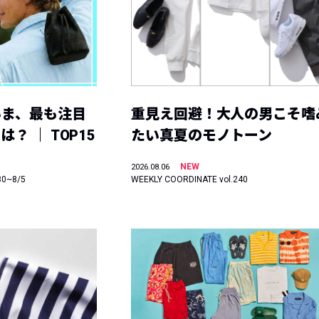
いま、最も注目
重見え回避！大人の男こそ嗜
？ ｜ TOP15
たい真夏のモノトーン
NEW
2026.08.06
30~8/5
WEEKLY COORDINATE vol.240