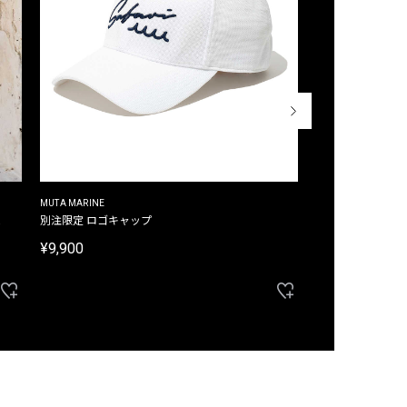
MUTA MARINE
CROSSLEY
ム
別注限定 ロゴキャップ
別注限定 ノースリ
¥9,900
¥8,580
40%OFF