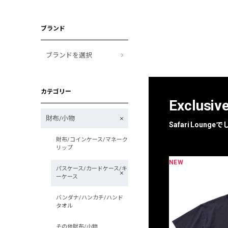
ブランド
ブランドを選択
カテゴリー
Exclusiv
財布/小物
Safari Loun
財布/コインケース/マネーク
リップ
NEW
限定
別注
パスケース/カードケース/キ
ーケース
バンダナ/ハンカチ/ハンド
タオル
その他財布/小物