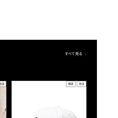
すべて見る
別注
限定
別注