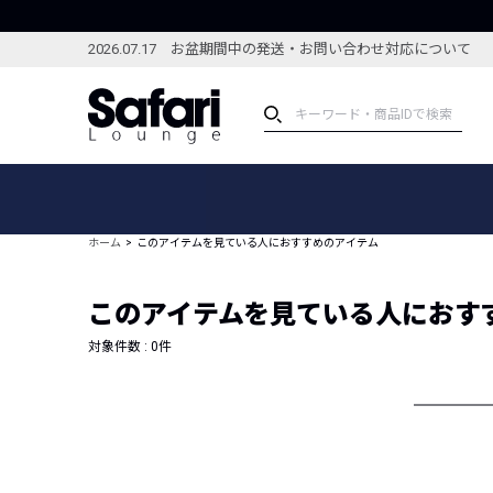
2026.07.17 お盆期間中の発送・お問い合わせ対応について
アイテム
スペシャル
カテゴリーから探す
スペシャルフィーチャ
ホーム
このアイテムを見ている人におすすめのアイテム
ブランドから探す
特集記事
絞り込んで探す
このアイテムを見ている人におす
新着アイテム
コーディネート
編集部のおすすめアイテム
対象件数 :
0
件
編集部のおすすめコー
ランキング
雑誌・カタログ掲載アイテム
セール