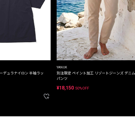
YANUK
コーデュラナイロン 半袖ラッ
別注限定 ペイント加工 リゾートジーンズ デニ
パンツ
¥18,150
50%OFF