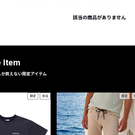
レコメンドアイテム
ピックアップアイテム
該当の商品がありません
フォーカスブランド
セールおすすめアイテム
人気アイテム TOP 15
e Item
geでしか買えない限定アイテム
限定
別注
限定