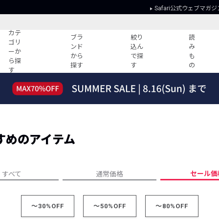
Safari公式ウェブマガジ
カテ
ブラ
絞り
読
ゴリ
ンド
込ん
み
ーか
から
で探
も
ら探
探す
す
の
す
読みもの
ガイド
ー
すべての記事
ショッピング
2026年のイチオシTシャツ！
初めての方
“WP”のイージーパンツを徹底解説&コ
Club Safari
ーデ紹介
すめのアイテム
よくある質問
HOTなコーデ TOP20
会社概要
ディネート
新ブランドご紹介！
会員利用規約
セール価
すべて
通常価格
人気記事ランキング
プライバシー
バイヤーズ レコメンド
特定商取引に
今週の別注アイテム
～30%OFF
～50%OFF
～80%OFF
ウィークリーコーデ