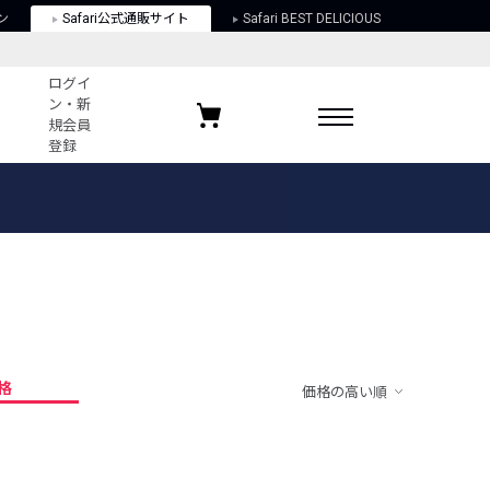
ン
Safari公式通販サイト
Safari BEST DELICIOUS
ログイ
ン・新
規会員
登録
ログイン・新規会員登録
お気に入りアイテム
ガイド
お気に入りブランド
お気に入り記事
最近チェックしたアイテム
格
価格の高い順
ポリシー
関する法律