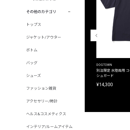
その他のカテゴリ
トップス
ジャケット/アウター
ボトム
バッグ
THE DUFFER OF ST.GEORGE
DOGTOWN
別注限定 ピグメントダイ バックプリント サーフ
別注限定 水陸両用 
シューズ
プリントTシャツ
シュガード
¥9,900
¥14,300
ファッション雑貨
アクセサリー/時計
ヘルス&コスメティクス
インテリア/ルームアイテム